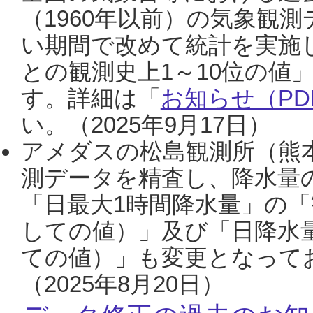
（1960年以前）の気象観
い期間で改めて統計を実施
との観測史上1～10位の値
す。詳細は「
お知らせ（PDF
い。（2025年9月17日）
アメダスの松島観測所（熊本
測データを精査し、降水量
「日最大1時間降水量」の「
しての値）」及び「日降水
ての値）」も変更となって
（2025年8月20日）