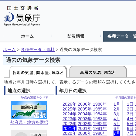
ホーム
防災情報
各種データ・
ホーム
>
各種データ・資料
>
過去の気象データ検索
過去の気象データ検索
地点と年月日時を選択して、表示するデータの種類を選択してくださ
地点の選択
年月日の選択
地点の選択をクリア
年月日の選択
2026年
2006年
1986年
1月
1日
2025年
2005年
1985年
2月
2日
2024年
2004年
1984年
3月
3日
2023年
2003年
1983年
4月
4日
都府県・地方を選択
2022年
2002年
1982年
5月
5日
2021年
2001年
1981年
6月
6日
2020年
2000年
1980年
7月
7日