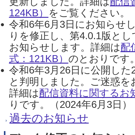
更新しました。詳細は
配信
124KB）
をご覧ください。（2
令和6年6月3日にお知らせし
りを修正し、第4.0.1版
お知らせします。詳細は
配
式：121KB）
のとおりです。
令和6年3月26日に公開した
と判明しました。ご迷惑を
詳細は
配信資料に関するお知
りです。（2024年6月3日）
過去のお知らせ