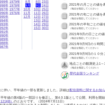
999年
1979年
8月
8日
23日
2021年の月ごとの値を
998年
1978年
9月
9日
24日
997年
1977年
10月
10日
25日
（地点を指定してください）
996年
1976年
11月
11日
26日
2021年の旬ごとの値を
995年
12月
12日
27日
（地点を指定してください）
994年
13日
28日
993年
14日
29日
2021年の半旬ごとの値
992年
15日
30日
（地点を指定してください）
991年
2021年9月の日ごとの
990年
（地点を指定してください）
989年
988年
2021年9月9日の１時
987年
（地点を指定してください）
2021年9月9日の１０
（地点を指定してください）
地点ごとの観測史上1～
（地点を指定してください）
歴代全国ランキング
設に伴い、平年値の一部を更新しました。詳細は
配信資料に関するお知らせ
0年平年値の第4版の一部誤りを修正し、第4.0.1版として公開、利用を
21KB）
のとおりです。（2024年7月11日）
0年平年値の第4版に誤りがあると判明しました。ご迷惑をおかけして申し訳