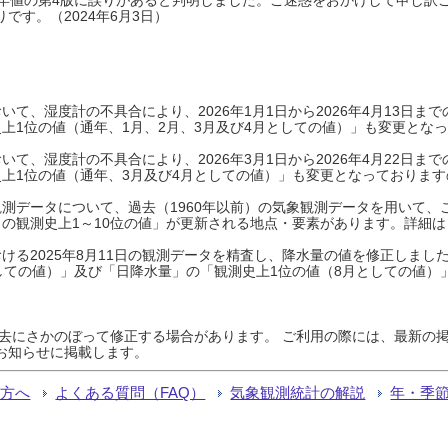
です。（2024年6月3日）
て、湿度計の不具合により、2026年1月1日から2026年4月13日
上1位の値（通年、1月、2月、3月及び4月としての値）」も変更とな
て、湿度計の不具合により、2026年3月1日から2026年4月22日
上1位の値（通年、3月及び4月としての値）」も変更となっておりますので
測データについて、過去（1960年以前）の気象観測データを用いて、
の観測史上1～10位の値」が更新される地点・要素があります。詳細は
ける2025年8月11日の観測データを精査し、降水量の値を修正しまし
しての値）」及び「日降水量」の「観測史上1位の値（8月としての値）
過去にさかのぼって修正する場合があります。 ご利用の際には、最新の掲
お知らせに掲載します。
る方へ
よくある質問（FAQ）
気象観測統計の解説
年・季