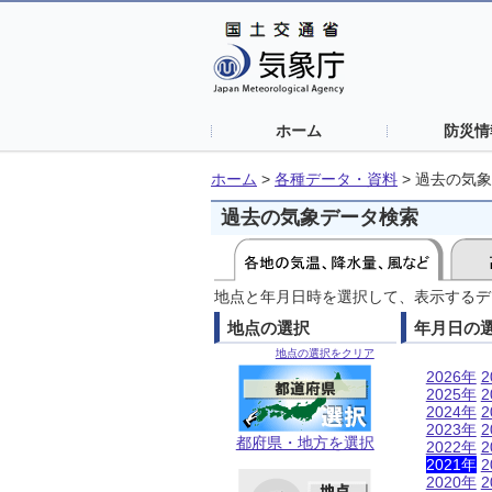
ホーム
防災情
ホーム
>
各種データ・資料
>
過去の気象
過去の気象データ検索
地点と年月日時を選択して、表示するデ
地点の選択
年月日の
地点の選択をクリア
2026年
2
2025年
2
2024年
2
2023年
2
都府県・地方を選択
2022年
2
2021年
2
2020年
2