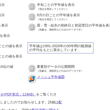
表示
半旬ごとの平年値を表示
（地点を指定してください）
表示
9月の日ごとの平年値を表示
（地点を指定してください）
を表示
霜・雪・結氷の初終日と初冠雪日の平年値を表
（気象台、測候所などのみのデータです）
値を表示
間ごとの値を表示
平年値は1991-2020年の30年間の観測値
の平均をもとに算出しています。
分ごとの値を表示
10位の値
要素別データの公開期間
（気象台、測候所などのみのデータです）
メッシュ平年値図
(PDF形式：124KB）
をご覧くださ
開始しましたのでお知らせします。詳細は
配
ございません。詳細は
配信資料に関する