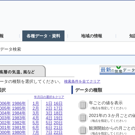
報
各種データ・資料
地域の情報
知
データ検索
ータの種類を選択してください。
検索条件を全てクリア
選択
データの種類
年月日の選択をクリア
年ごとの値を表示
006年
1986年
1月
1日
16日
005年
1985年
2月
2日
17日
（地点を指定してください）
004年
1984年
3月
3日
18日
2021年の３か月ごとの
003年
1983年
4月
4日
19日
（地点を指定してください）
002年
1982年
5月
5日
20日
001年
1981年
6月
6日
21日
観測開始からの月ごと
000年
1980年
7月
7日
22日
（地点を指定してください）