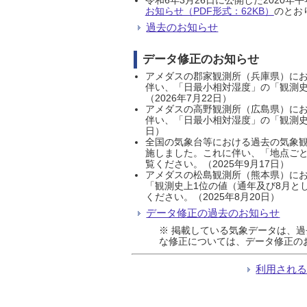
お知らせ（PDF形式：62KB）
のとおり
過去のお知らせ
データ修正のお知らせ
アメダスの郡家観測所（兵庫県）におい
伴い、「日最小相対湿度」の「観測史
（2026年7月22日）
アメダスの高野観測所（広島県）におい
伴い、「日最小相対湿度」の「観測史
日）
全国の気象台等における過去の気象観
施しました。これに伴い、「地点ごと
覧ください。（2025年9月17日）
アメダスの松島観測所（熊本県）にお
「観測史上1位の値（通年及び8月と
ください。（2025年8月20日）
データ修正の過去のお知らせ
※ 掲載している気象データは、
な修正については、データ修正の
利用され