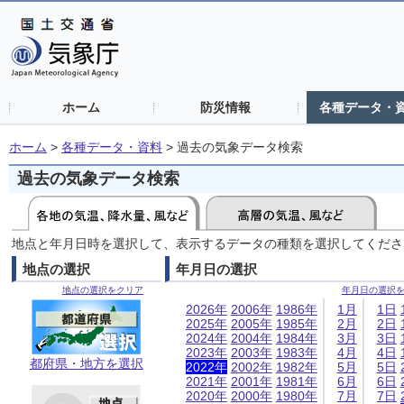
ホーム
防災情報
各種データ・
ホーム
>
各種データ・資料
>
過去の気象データ検索
過去の気象データ検索
地点と年月日時を選択して、表示するデータの種類を選択してくださ
地点の選択
年月日の選択
地点の選択をクリア
年月日の選択
2026年
2006年
1986年
1月
1日
2025年
2005年
1985年
2月
2日
2024年
2004年
1984年
3月
3日
2023年
2003年
1983年
4月
4日
都府県・地方を選択
2022年
2002年
1982年
5月
5日
2021年
2001年
1981年
6月
6日
2020年
2000年
1980年
7月
7日