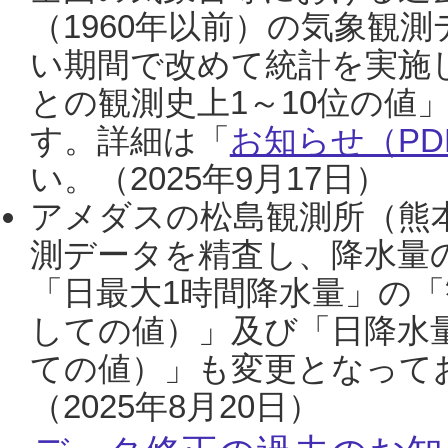
（1960年以前）の気象観
い期間で改めて統計を実施
との観測史上1～10位の値
す。詳細は「
お知らせ（PDF
い。（2025年9月17日）
アメダスの松島観測所（熊本
測データを精査し、降水量
「日最大1時間降水量」の「
しての値）」及び「日降水
ての値）」も変更となって
（2025年8月20日）