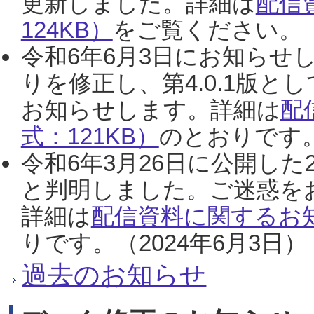
更新しました。詳細は
配信
124KB）
をご覧ください。（2
令和6年6月3日にお知らせし
りを修正し、第4.0.1版
お知らせします。詳細は
配
式：121KB）
のとおりです。
令和6年3月26日に公開した
と判明しました。ご迷惑を
詳細は
配信資料に関するお知
りです。（2024年6月3日）
過去のお知らせ