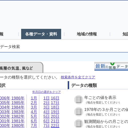
報
各種データ・資料
地域の情報
知
データ検索
ータの種類を選択してください。
検索条件を全てクリア
選択
データの種類
年月日の選択をクリア
年ごとの値を表示
006年
1986年
1月
1日
16日
005年
1985年
2月
2日
17日
（地点を指定してください）
004年
1984年
3月
3日
18日
1978年の３か月ごとの
003年
1983年
4月
4日
19日
（地点を指定してください）
002年
1982年
5月
5日
20日
001年
1981年
6月
6日
21日
観測開始からの月ごと
000年
1980年
7月
7日
22日
（地点を指定してください）