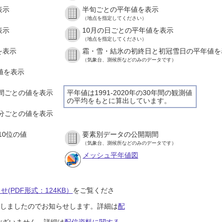
表示
半旬ごとの平年値を表示
（地点を指定してください）
表示
10月の日ごとの平年値を表示
（地点を指定してください）
を表示
霜・雪・結氷の初終日と初冠雪日の平年値を
（気象台、測候所などのみのデータです）
の値を表示
１時間ごとの値を表示
平年値は1991-2020年の30年間の観測値
の平均をもとに算出しています。
１０分ごとの値を表示
10位の値
要素別データの公開期間
（気象台、測候所などのみのデータです）
メッシュ平年値図
(PDF形式：124KB）
をご覧くださ
開始しましたのでお知らせします。詳細は
配
ございません。詳細は
配信資料に関する