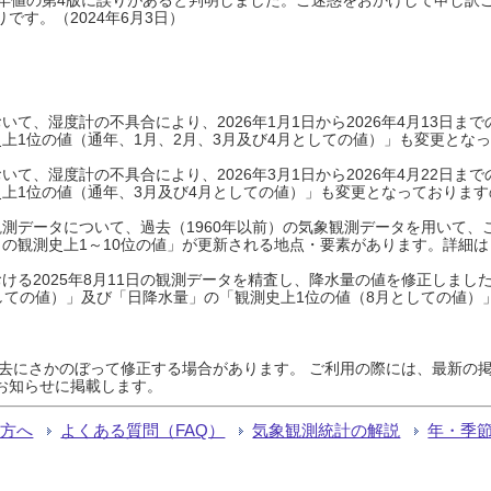
です。（2024年6月3日）
て、湿度計の不具合により、2026年1月1日から2026年4月13日
上1位の値（通年、1月、2月、3月及び4月としての値）」も変更とな
て、湿度計の不具合により、2026年3月1日から2026年4月22日
上1位の値（通年、3月及び4月としての値）」も変更となっておりますので
測データについて、過去（1960年以前）の気象観測データを用いて、
の観測史上1～10位の値」が更新される地点・要素があります。詳細は
ける2025年8月11日の観測データを精査し、降水量の値を修正しまし
しての値）」及び「日降水量」の「観測史上1位の値（8月としての値）
過去にさかのぼって修正する場合があります。 ご利用の際には、最新の掲
お知らせに掲載します。
る方へ
よくある質問（FAQ）
気象観測統計の解説
年・季