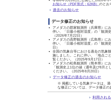
お知らせ（PDF形式：62KB）
のとおり
過去のお知らせ
データ修正のお知らせ
アメダスの郡家観測所（兵庫県）におい
伴い、「日最小相対湿度」の「観測史
（2026年7月22日）
アメダスの高野観測所（広島県）におい
伴い、「日最小相対湿度」の「観測史
日）
全国の気象台等における過去の気象観
施しました。これに伴い、「地点ごと
覧ください。（2025年9月17日）
アメダスの松島観測所（熊本県）にお
「観測史上1位の値（通年及び8月と
ください。（2025年8月20日）
データ修正の過去のお知らせ
※ 掲載している気象データは、
な修正については、データ修正の
利用され