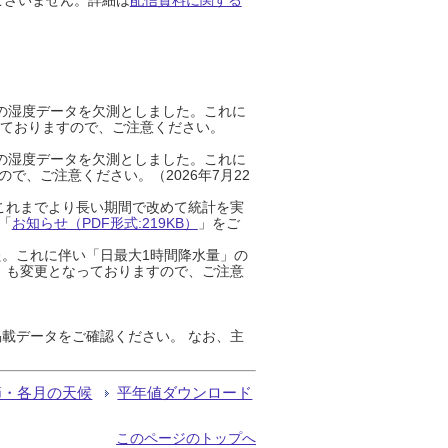
までの湿度データを欠測としました。これに
っておりますので、ご注意ください。
までの湿度データを欠測としました。これに
、ご注意ください。（2026年7月22
これまでより長い期間で改めて統計を実
「
お知らせ（PDF形式:219KB）
」をご
た。これに伴い「日最大1時間降水量」の
」も変更となっておりますので、ご注意
載データをご確認ください。 なお、主
節・各月の天候
平年値ダウンロード
このページのトップへ