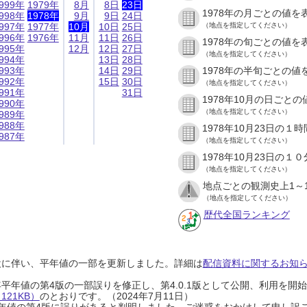
999年
1979年
8月
8日
23日
1978年の月ごとの値を
998年
1978年
9月
9日
24日
997年
1977年
10月
10日
25日
（地点を指定してください）
996年
1976年
11月
11日
26日
1978年の旬ごとの値を
995年
12月
12日
27日
（地点を指定してください）
994年
13日
28日
993年
14日
29日
1978年の半旬ごとの値
992年
15日
30日
（地点を指定してください）
991年
31日
1978年10月の日ごと
990年
（地点を指定してください）
989年
988年
1978年10月23日の
987年
（地点を指定してください）
1978年10月23日の
（地点を指定してください）
地点ごとの観測史上1～
（地点を指定してください）
歴代全国ランキング
設に伴い、平年値の一部を更新しました。詳細は
配信資料に関するお知らせ
0年平年値の第4版の一部誤りを修正し、第4.0.1版として公開、利用を
21KB）
のとおりです。（2024年7月11日）
0年平年値の第4版に誤りがあると判明しました。ご迷惑をおかけして申し訳