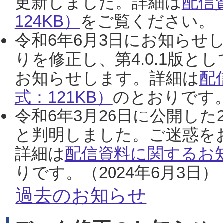
更新しました。詳細は
配信
124KB）
をご覧ください。（2
令和6年6月3日にお知らせし
りを修正し、第4.0.1版
お知らせします。詳細は
配
式：121KB）
のとおりです。
令和6年3月26日に公開した
と判明しました。ご迷惑を
詳細は
配信資料に関するお知
りです。（2024年6月3日）
過去のお知らせ