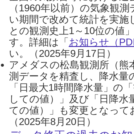
（1960年以前）の気象観
い期間で改めて統計を実施
との観測史上1～10位の値
す。詳細は「
お知らせ（PDF
い。（2025年9月17日）
アメダスの松島観測所（熊本
測データを精査し、降水量
「日最大1時間降水量」の「
しての値）」及び「日降水
ての値）」も変更となって
（2025年8月20日）