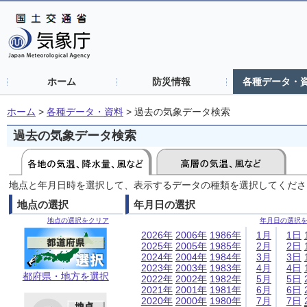
ホーム
防災情報
各種データ・
ホーム
>
各種データ・資料
>
過去の気象データ検索
過去の気象データ検索
地点と年月日時を選択して、表示するデータの種類を選択してくださ
地点の選択
年月日の選択
地点の選択をクリア
年月日の選択
2026年
2006年
1986年
1月
1日
2025年
2005年
1985年
2月
2日
2024年
2004年
1984年
3月
3日
2023年
2003年
1983年
4月
4日
都府県・地方を選択
2022年
2002年
1982年
5月
5日
2021年
2001年
1981年
6月
6日
2020年
2000年
1980年
7月
7日