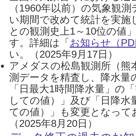
（1960年以前）の気象観
い期間で改めて統計を実施
との観測史上1～10位の値
す。詳細は「
お知らせ（PDF
い。（2025年9月17日）
アメダスの松島観測所（熊本
測データを精査し、降水量
「日最大1時間降水量」の「
しての値）」及び「日降水
ての値）」も変更となって
（2025年8月20日）