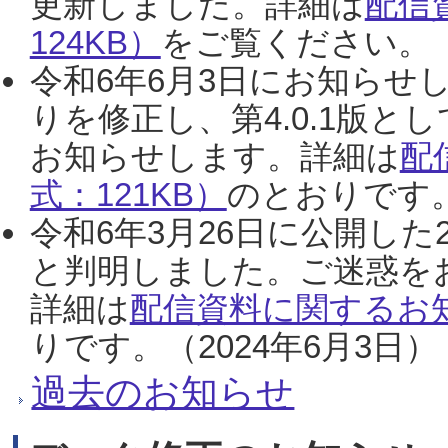
更新しました。詳細は
配信
124KB）
をご覧ください。（2
令和6年6月3日にお知らせし
りを修正し、第4.0.1版
お知らせします。詳細は
配
式：121KB）
のとおりです。
令和6年3月26日に公開した
と判明しました。ご迷惑を
詳細は
配信資料に関するお知
りです。（2024年6月3日）
過去のお知らせ