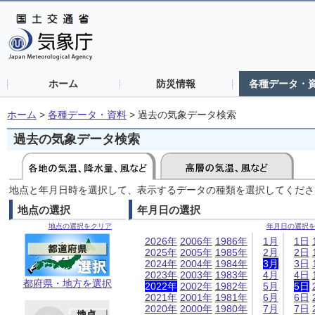
ホーム
防災情報
各種データ・
ホーム
>
各種データ・資料
>
過去の気象データ検索
過去の気象データ検索
地点と年月日時を選択して、表示するデータの種類を選択してくださ
地点の選択
年月日の選択
地点の選択をクリア
年月日の選択
2026年
2006年
1986年
1月
1日
2025年
2005年
1985年
2月
2日
2024年
2004年
1984年
3月
3日
2023年
2003年
1983年
4月
4日
都府県・地方を選択
2022年
2002年
1982年
5月
5日
2021年
2001年
1981年
6月
6日
2020年
2000年
1980年
7月
7日