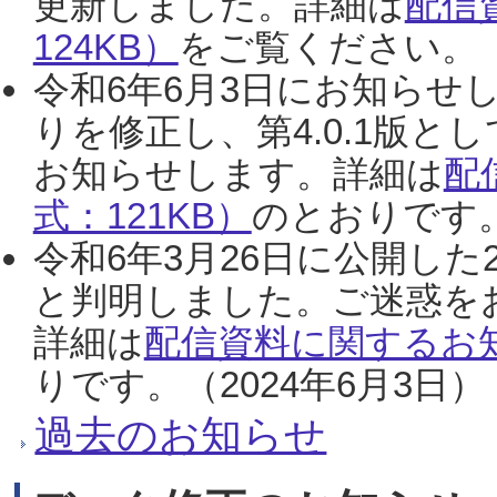
更新しました。詳細は
配信
124KB）
をご覧ください。（2
令和6年6月3日にお知らせし
りを修正し、第4.0.1版
お知らせします。詳細は
配
式：121KB）
のとおりです。
令和6年3月26日に公開した
と判明しました。ご迷惑を
詳細は
配信資料に関するお知
りです。（2024年6月3日）
過去のお知らせ