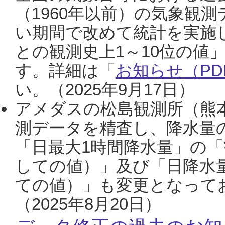
（1960年以前）の気象観
い期間で改めて統計を実施
との観測史上1～10位の値
す。詳細は「
お知らせ（PDF
い。（2025年9月17日）
アメダスの松島観測所（熊本
測データを精査し、降水量
「日最大1時間降水量」の「
しての値）」及び「日降水
ての値）」も変更となって
（2025年8月20日）