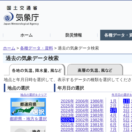
ホーム
防災情報
各種データ・
ホーム
>
各種データ・資料
>
過去の気象データ検索
過去の気象データ検索
地点と年月日時を選択して、表示するデータの種類を選択してくださ
地点の選択
年月日の選択
地点の選択をクリア
年月日の選択
2026年
2006年
1986年
1月
1日
2025年
2005年
1985年
2月
2日
2024年
2004年
1984年
3月
3日
2023年
2003年
1983年
4月
4日
都府県・地方を選択
2022年
2002年
1982年
5月
5日
2021年
2001年
1981年
6月
6日
2020年
2000年
1980年
7月
7日