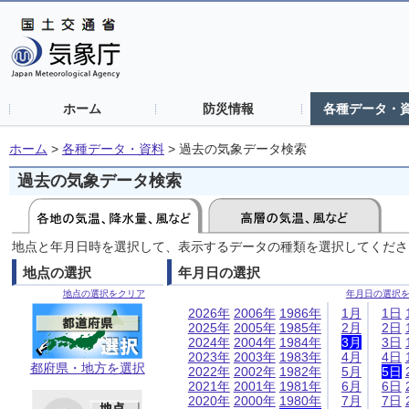
ホーム
防災情報
各種データ・
ホーム
>
各種データ・資料
>
過去の気象データ検索
過去の気象データ検索
地点と年月日時を選択して、表示するデータの種類を選択してくださ
地点の選択
年月日の選択
地点の選択をクリア
年月日の選択
2026年
2006年
1986年
1月
1日
2025年
2005年
1985年
2月
2日
2024年
2004年
1984年
3月
3日
2023年
2003年
1983年
4月
4日
都府県・地方を選択
2022年
2002年
1982年
5月
5日
2021年
2001年
1981年
6月
6日
2020年
2000年
1980年
7月
7日