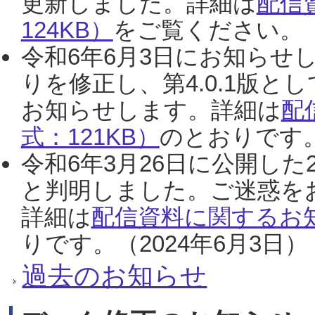
更新しました。詳細は
配信
124KB）
をご覧ください。（2
令和6年6月3日にお知らせし
りを修正し、第4.0.1版
お知らせします。詳細は
配
式：121KB）
のとおりです。
令和6年3月26日に公開した
と判明しました。ご迷惑を
詳細は
配信資料に関するお知
りです。（2024年6月3日）
過去のお知らせ