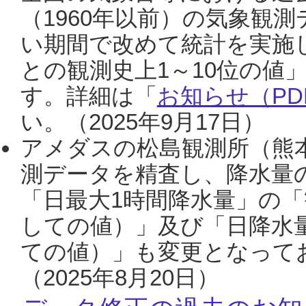
（1960年以前）の気象観
い期間で改めて統計を実施
との観測史上1～10位の値
す。詳細は「
お知らせ（PDF
い。（2025年9月17日）
アメダスの松島観測所（熊本
測データを精査し、降水量
「日最大1時間降水量」の「
しての値）」及び「日降水
ての値）」も変更となって
（2025年8月20日）