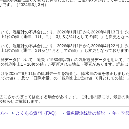
です。（2024年6月3日）
て、湿度計の不具合により、2026年1月1日から2026年4月13日
上1位の値（通年、1月、2月、3月及び4月としての値）」も変更とな
て、湿度計の不具合により、2026年3月1日から2026年4月22日
上1位の値（通年、3月及び4月としての値）」も変更となっておりますので
測データについて、過去（1960年以前）の気象観測データを用いて、
の観測史上1～10位の値」が更新される地点・要素があります。詳細は
ける2025年8月11日の観測データを精査し、降水量の値を修正しまし
しての値）」及び「日降水量」の「観測史上1位の値（8月としての値）
過去にさかのぼって修正する場合があります。 ご利用の際には、最新の掲
お知らせに掲載します。
る方へ
よくある質問（FAQ）
気象観測統計の解説
年・季