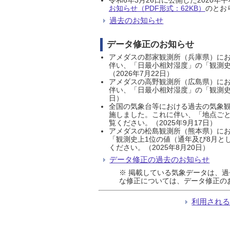
お知らせ（PDF形式：62KB）
のとおり
過去のお知らせ
データ修正のお知らせ
アメダスの郡家観測所（兵庫県）におい
伴い、「日最小相対湿度」の「観測史
（2026年7月22日）
アメダスの高野観測所（広島県）におい
伴い、「日最小相対湿度」の「観測史
日）
全国の気象台等における過去の気象観
施しました。これに伴い、「地点ごと
覧ください。（2025年9月17日）
アメダスの松島観測所（熊本県）にお
「観測史上1位の値（通年及び8月と
ください。（2025年8月20日）
データ修正の過去のお知らせ
※ 掲載している気象データは、
な修正については、データ修正の
利用され