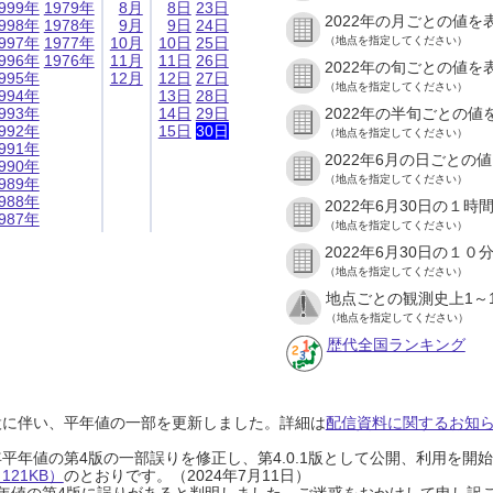
999年
1979年
8月
8日
23日
2022年の月ごとの値を
998年
1978年
9月
9日
24日
997年
1977年
10月
10日
25日
（地点を指定してください）
996年
1976年
11月
11日
26日
2022年の旬ごとの値を
995年
12月
12日
27日
（地点を指定してください）
994年
13日
28日
993年
14日
29日
2022年の半旬ごとの値
992年
15日
30日
（地点を指定してください）
991年
2022年6月の日ごとの
990年
（地点を指定してください）
989年
988年
2022年6月30日の１
987年
（地点を指定してください）
2022年6月30日の１
（地点を指定してください）
地点ごとの観測史上1～
（地点を指定してください）
歴代全国ランキング
設に伴い、平年値の一部を更新しました。詳細は
配信資料に関するお知らせ
0年平年値の第4版の一部誤りを修正し、第4.0.1版として公開、利用を
21KB）
のとおりです。（2024年7月11日）
0年平年値の第4版に誤りがあると判明しました。ご迷惑をおかけして申し訳