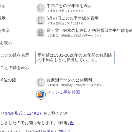
表示
半旬ごとの平年値を表示
（地点を指定してください）
表示
6月の日ごとの平年値を表示
（地点を指定してください）
を表示
霜・雪・結氷の初終日と初冠雪日の平年値を
（気象台、測候所などのみのデータです）
値を表示
時間ごとの値を表示
平年値は1991-2020年の30年間の観測値
の平均をもとに算出しています。
０分ごとの値を表示
10位の値
要素別データの公開期間
（気象台、測候所などのみのデータです）
メッシュ平年値図
(PDF形式：124KB）
をご覧くださ
開始しましたのでお知らせします。詳細は
配
ございません。詳細は
配信資料に関する