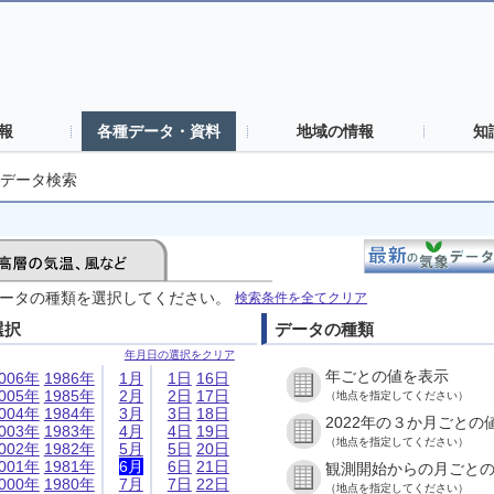
報
各種データ・資料
地域の情報
知
データ検索
ータの種類を選択してください。
検索条件を全てクリア
選択
データの種類
年月日の選択をクリア
年ごとの値を表示
006年
1986年
1月
1日
16日
005年
1985年
2月
2日
17日
（地点を指定してください）
004年
1984年
3月
3日
18日
2022年の３か月ごとの
003年
1983年
4月
4日
19日
（地点を指定してください）
002年
1982年
5月
5日
20日
001年
1981年
6月
6日
21日
観測開始からの月ごと
000年
1980年
7月
7日
22日
（地点を指定してください）