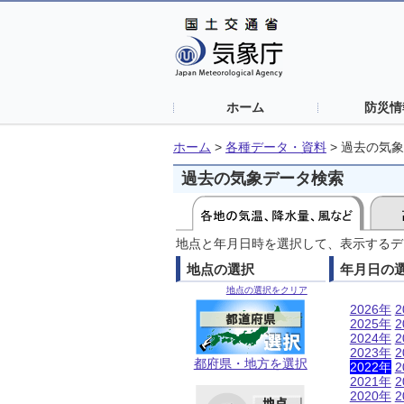
ホーム
防災情
ホーム
>
各種データ・資料
>
過去の気象
過去の気象データ検索
地点と年月日時を選択して、表示するデ
地点の選択
年月日の
地点の選択をクリア
2026年
2
2025年
2
2024年
2
2023年
2
都府県・地方を選択
2022年
2
2021年
2
2020年
2