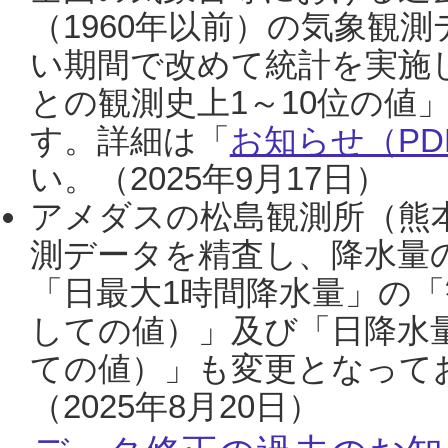
（1960年以前）の気象観
い期間で改めて統計を実施
との観測史上1～10位の値
す。詳細は「
お知らせ（PDF
い。（2025年9月17日）
アメダスの松島観測所（熊本
測データを精査し、降水量
「日最大1時間降水量」の「
しての値）」及び「日降水
ての値）」も変更となって
（2025年8月20日）