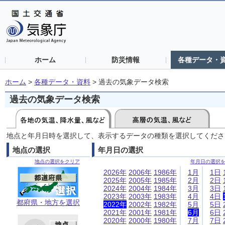
ホーム
防災情報
各種データ・
ホーム
>
各種データ・資料
>
過去の気象データ検索
過去の気象データ検索
地点と年月日時を選択して、表示するデータの種類を選択してくださ
地点の選択
年月日の選択
地点の選択をクリア
年月日の選択
2026年
2006年
1986年
1月
1日
2025年
2005年
1985年
2月
2日
2024年
2004年
1984年
3月
3日
2023年
2003年
1983年
4月
4日
都府県・地方を選択
2022年
2002年
1982年
5月
5日
2021年
2001年
1981年
6月
6日
2020年
2000年
1980年
7月
7日