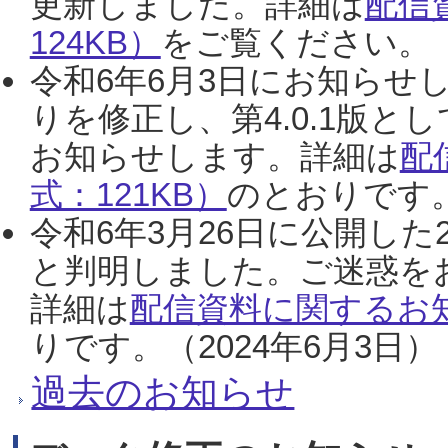
更新しました。詳細は
配信
124KB）
をご覧ください。（2
令和6年6月3日にお知らせし
りを修正し、第4.0.1版
お知らせします。詳細は
配
式：121KB）
のとおりです。
令和6年3月26日に公開した
と判明しました。ご迷惑を
詳細は
配信資料に関するお知
りです。（2024年6月3日）
過去のお知らせ