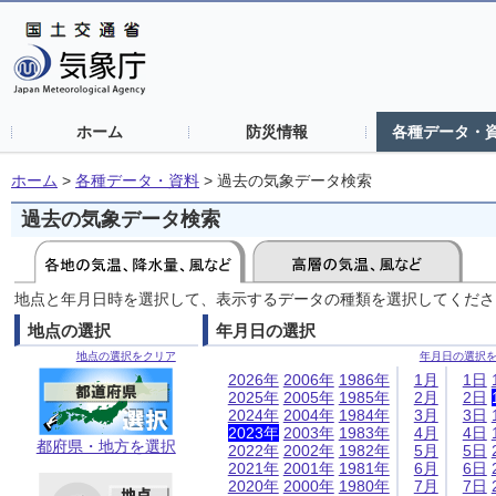
ホーム
防災情報
各種データ・
ホーム
>
各種データ・資料
>
過去の気象データ検索
過去の気象データ検索
地点と年月日時を選択して、表示するデータの種類を選択してくださ
地点の選択
年月日の選択
地点の選択をクリア
年月日の選択
2026年
2006年
1986年
1月
1日
2025年
2005年
1985年
2月
2日
2024年
2004年
1984年
3月
3日
2023年
2003年
1983年
4月
4日
都府県・地方を選択
2022年
2002年
1982年
5月
5日
2021年
2001年
1981年
6月
6日
2020年
2000年
1980年
7月
7日