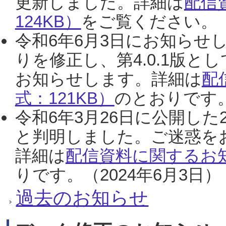
更新しました。詳細は
配信
124KB）
をご覧ください。（2
令和6年6月3日にお知らせし
りを修正し、第4.0.1版
お知らせします。詳細は
配
式：121KB）
のとおりです。
令和6年3月26日に公開した
と判明しました。ご迷惑を
詳細は
配信資料に関するお知
りです。（2024年6月3日）
過去のお知らせ