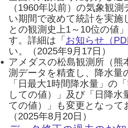
（1960年以前）の気象観
い期間で改めて統計を実施
との観測史上1～10位の値
す。詳細は「
お知らせ（PDF
い。（2025年9月17日）
アメダスの松島観測所（熊本
測データを精査し、降水量
「日最大1時間降水量」の「
しての値）」及び「日降水
ての値）」も変更となって
（2025年8月20日）