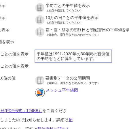
表示
半旬ごとの平年値を表示
（地点を指定してください）
表示
10月の日ごとの平年値を表示
（地点を指定してください）
を表示
霜・雪・結氷の初終日と初冠雪日の平年値を
（気象台、測候所などのみのデータです）
の値を表示
時間ごとの値を表示
平年値は1991-2020年の30年間の観測値
の平均をもとに算出しています。
０分ごとの値を表示
10位の値
要素別データの公開期間
（気象台、測候所などのみのデータです）
メッシュ平年値図
(PDF形式：124KB）
をご覧くださ
開始しましたのでお知らせします。詳細は
配
ございません。詳細は
配信資料に関する