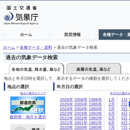
ホーム
防災情報
各種データ・
ホーム
>
各種データ・資料
>
過去の気象データ検索
過去の気象データ検索
地点と年月日時を選択して、表示するデータの種類を選択してくださ
地点の選択
年月日の選択
地点の選択をクリア
年月日の選択
2026年
2006年
1986年
1月
1日
2025年
2005年
1985年
2月
2日
2024年
2004年
1984年
3月
3日
2023年
2003年
1983年
4月
4日
都府県・地方を選択
2022年
2002年
1982年
5月
5日
2021年
2001年
1981年
6月
6日
2020年
2000年
1980年
7月
7日