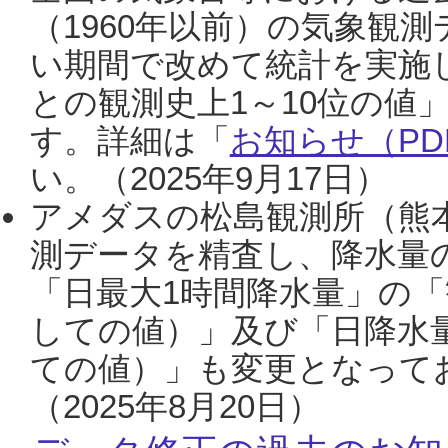
（1960年以前）の気象観
い期間で改めて統計を実施
との観測史上1～10位の値
す。詳細は「
お知らせ（PDF
い。（2025年9月17日）
アメダスの松島観測所（熊本
測データを精査し、降水量
「日最大1時間降水量」の「
しての値）」及び「日降水
ての値）」も変更となって
（2025年8月20日）