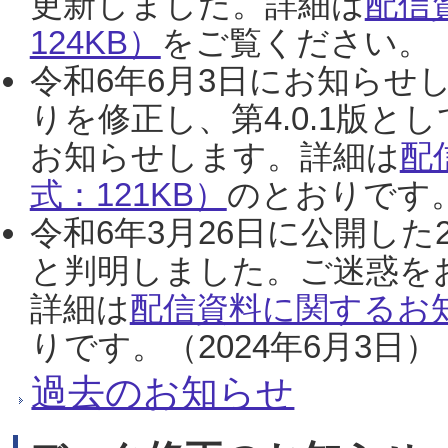
更新しました。詳細は
配信
124KB）
をご覧ください。（2
令和6年6月3日にお知らせし
りを修正し、第4.0.1版
お知らせします。詳細は
配
式：121KB）
のとおりです。
令和6年3月26日に公開した
と判明しました。ご迷惑を
詳細は
配信資料に関するお知
りです。（2024年6月3日）
過去のお知らせ