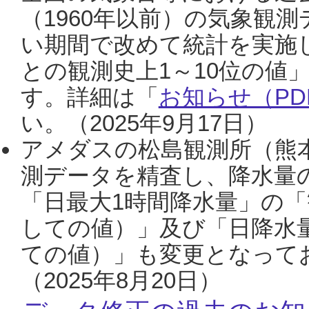
（1960年以前）の気象観
い期間で改めて統計を実施
との観測史上1～10位の値
す。詳細は「
お知らせ（PDF
い。（2025年9月17日）
アメダスの松島観測所（熊本
測データを精査し、降水量
「日最大1時間降水量」の「
しての値）」及び「日降水
ての値）」も変更となって
（2025年8月20日）