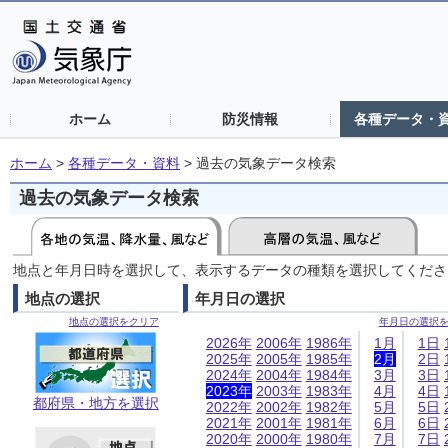
ホーム
防災情報
各種データ・
ホーム
>
各種データ・資料
>
過去の気象データ検索
過去の気象データ検索
地点と年月日時を選択して、表示するデータの種類を選択してくださ
地点の選択
年月日の選択
地点の選択をクリア
年月日の選択
2026年
2006年
1986年
1月
1日
2025年
2005年
1985年
2月
2日
2024年
2004年
1984年
3月
3日
2023年
2003年
1983年
4月
4日
都府県・地方を選択
2022年
2002年
1982年
5月
5日
2021年
2001年
1981年
6月
6日
2020年
2000年
1980年
7月
7日