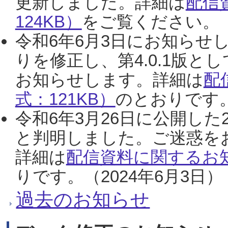
更新しました。詳細は
配信
124KB）
をご覧ください。（2
令和6年6月3日にお知らせし
りを修正し、第4.0.1版
お知らせします。詳細は
配
式：121KB）
のとおりです。
令和6年3月26日に公開した
と判明しました。ご迷惑を
詳細は
配信資料に関するお知
りです。（2024年6月3日）
過去のお知らせ