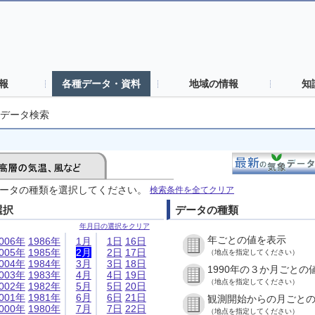
報
各種データ・資料
地域の情報
知
データ検索
ータの種類を選択してください。
検索条件を全てクリア
選択
データの種類
年月日の選択をクリア
年ごとの値を表示
006年
1986年
1月
1日
16日
005年
1985年
2月
2日
17日
（地点を指定してください）
004年
1984年
3月
3日
18日
1990年の３か月ごとの
003年
1983年
4月
4日
19日
（地点を指定してください）
002年
1982年
5月
5日
20日
001年
1981年
6月
6日
21日
観測開始からの月ごと
000年
1980年
7月
7日
22日
（地点を指定してください）