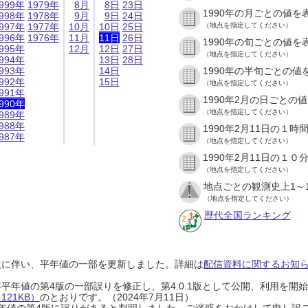
999年
1979年
8月
8日
23日
1990年の月ごとの値を
998年
1978年
9月
9日
24日
997年
1977年
10月
10日
25日
（地点を指定してください）
996年
1976年
11月
11日
26日
1990年の旬ごとの値を
995年
12月
12日
27日
（地点を指定してください）
994年
13日
28日
993年
14日
1990年の半旬ごとの値
992年
15日
（地点を指定してください）
991年
1990年2月の日ごとの
990年
（地点を指定してください）
989年
988年
1990年2月11日の１
987年
（地点を指定してください）
1990年2月11日の１
（地点を指定してください）
地点ごとの観測史上1～
（地点を指定してください）
歴代全国ランキング
設に伴い、平年値の一部を更新しました。詳細は
配信資料に関するお知らせ
0年平年値の第4版の一部誤りを修正し、第4.0.1版として公開、利用を
21KB）
のとおりです。（2024年7月11日）
0年平年値の第4版に誤りがあると判明しました。ご迷惑をおかけして申し訳