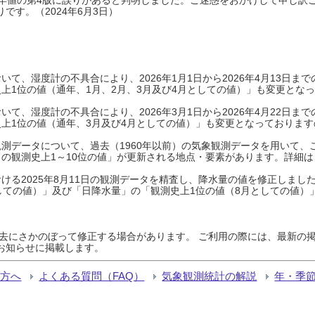
です。（2024年6月3日）
て、湿度計の不具合により、2026年1月1日から2026年4月13日
上1位の値（通年、1月、2月、3月及び4月としての値）」も変更とな
て、湿度計の不具合により、2026年3月1日から2026年4月22日
上1位の値（通年、3月及び4月としての値）」も変更となっておりますので
測データについて、過去（1960年以前）の気象観測データを用いて、
の観測史上1～10位の値」が更新される地点・要素があります。詳細は
ける2025年8月11日の観測データを精査し、降水量の値を修正しまし
しての値）」及び「日降水量」の「観測史上1位の値（8月としての値）
過去にさかのぼって修正する場合があります。 ご利用の際には、最新の掲
お知らせに掲載します。
る方へ
よくある質問（FAQ）
気象観測統計の解説
年・季