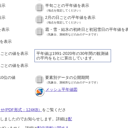
表示
半旬ごとの平年値を表示
（地点を指定してください）
表示
2月の日ごとの平年値を表示
（地点を指定してください）
を表示
霜・雪・結氷の初終日と初冠雪日の平年値を
（気象台、測候所などのみのデータです）
値を表示
時間ごとの値を表示
平年値は1991-2020年の30年間の観測値
の平均をもとに算出しています。
０分ごとの値を表示
10位の値
要素別データの公開期間
（気象台、測候所などのみのデータです）
メッシュ平年値図
(PDF形式：124KB）
をご覧くださ
開始しましたのでお知らせします。詳細は
配
ございません。詳細は
配信資料に関する