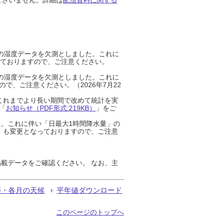
までの湿度データを欠測としました。これに
っておりますので、ご注意ください。
までの湿度データを欠測としました。これに
、ご注意ください。（2026年7月22
これまでより長い期間で改めて統計を実
「
お知らせ（PDF形式:219KB）
」をご
た。これに伴い「日最大1時間降水量」の
」も変更となっておりますので、ご注意
載データをご確認ください。 なお、主
節・各月の天候
平年値ダウンロード
このページのトップへ