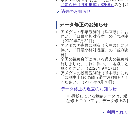
お知らせ（PDF形式：62KB）
のとおり
過去のお知らせ
データ修正のお知らせ
アメダスの郡家観測所（兵庫県）におい
伴い、「日最小相対湿度」の「観測史
（2026年7月22日）
アメダスの高野観測所（広島県）におい
伴い、「日最小相対湿度」の「観測史
日）
全国の気象台等における過去の気象観
施しました。これに伴い、「地点ごと
覧ください。（2025年9月17日）
アメダスの松島観測所（熊本県）にお
「観測史上1位の値（通年及び8月と
ください。（2025年8月20日）
データ修正の過去のお知らせ
※ 掲載している気象データは、
な修正については、データ修正の
利用され