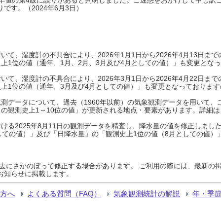
です。（2024年6月3日）
て、湿度計の不具合により、2026年1月1日から2026年4月13日
上1位の値（通年、1月、2月、3月及び4月としての値）」も変更とな
て、湿度計の不具合により、2026年3月1日から2026年4月22日
上1位の値（通年、3月及び4月としての値）」も変更となっておりますので
測データについて、過去（1960年以前）の気象観測データを用いて、
の観測史上1～10位の値」が更新される地点・要素があります。詳細は
ける2025年8月11日の観測データを精査し、降水量の値を修正しまし
しての値）」及び「日降水量」の「観測史上1位の値（8月としての値）
過去にさかのぼって修正する場合があります。 ご利用の際には、最新の掲
お知らせに掲載します。
る方へ
よくある質問（FAQ）
気象観測統計の解説
年・季