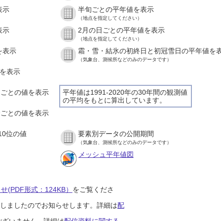
表示
半旬ごとの平年値を表示
（地点を指定してください）
表示
2月の日ごとの平年値を表示
（地点を指定してください）
を表示
霜・雪・結氷の初終日と初冠雪日の平年値を
（気象台、測候所などのみのデータです）
値を表示
時間ごとの値を表示
平年値は1991-2020年の30年間の観測値
の平均をもとに算出しています。
０分ごとの値を表示
10位の値
要素別データの公開期間
（気象台、測候所などのみのデータです）
メッシュ平年値図
(PDF形式：124KB）
をご覧くださ
開始しましたのでお知らせします。詳細は
配
ございません。詳細は
配信資料に関する