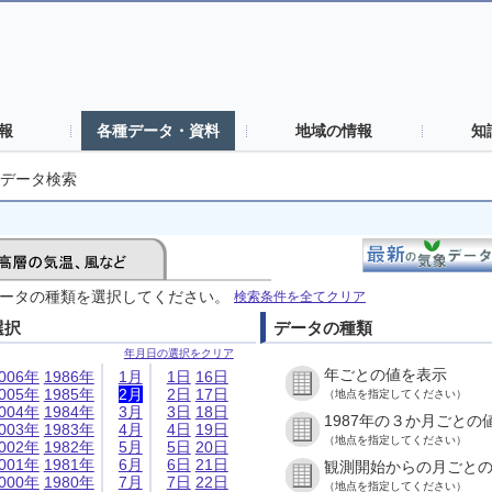
報
各種データ・資料
地域の情報
知
データ検索
ータの種類を選択してください。
検索条件を全てクリア
選択
データの種類
年月日の選択をクリア
年ごとの値を表示
006年
1986年
1月
1日
16日
005年
1985年
2月
2日
17日
（地点を指定してください）
004年
1984年
3月
3日
18日
1987年の３か月ごとの
003年
1983年
4月
4日
19日
（地点を指定してください）
002年
1982年
5月
5日
20日
001年
1981年
6月
6日
21日
観測開始からの月ごと
000年
1980年
7月
7日
22日
（地点を指定してください）