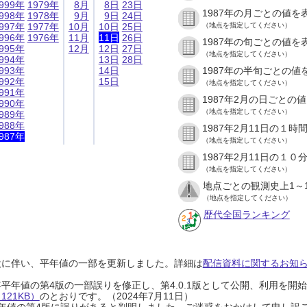
999年
1979年
8月
8日
23日
1987年の月ごとの値を
998年
1978年
9月
9日
24日
997年
1977年
10月
10日
25日
（地点を指定してください）
996年
1976年
11月
11日
26日
1987年の旬ごとの値を
995年
12月
12日
27日
（地点を指定してください）
994年
13日
28日
993年
14日
1987年の半旬ごとの値
992年
15日
（地点を指定してください）
991年
1987年2月の日ごとの
990年
（地点を指定してください）
989年
988年
1987年2月11日の１
987年
（地点を指定してください）
1987年2月11日の１
（地点を指定してください）
地点ごとの観測史上1～
（地点を指定してください）
歴代全国ランキング
設に伴い、平年値の一部を更新しました。詳細は
配信資料に関するお知らせ
0年平年値の第4版の一部誤りを修正し、第4.0.1版として公開、利用を
21KB）
のとおりです。（2024年7月11日）
0年平年値の第4版に誤りがあると判明しました。ご迷惑をおかけして申し訳