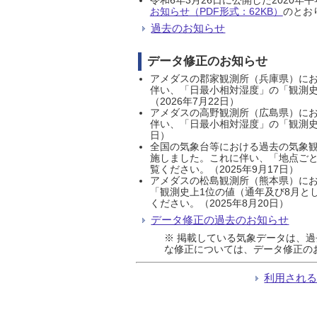
お知らせ（PDF形式：62KB）
のとおり
過去のお知らせ
データ修正のお知らせ
アメダスの郡家観測所（兵庫県）におい
伴い、「日最小相対湿度」の「観測史
（2026年7月22日）
アメダスの高野観測所（広島県）におい
伴い、「日最小相対湿度」の「観測史
日）
全国の気象台等における過去の気象観
施しました。これに伴い、「地点ごと
覧ください。（2025年9月17日）
アメダスの松島観測所（熊本県）にお
「観測史上1位の値（通年及び8月と
ください。（2025年8月20日）
データ修正の過去のお知らせ
※ 掲載している気象データは、
な修正については、データ修正の
利用され