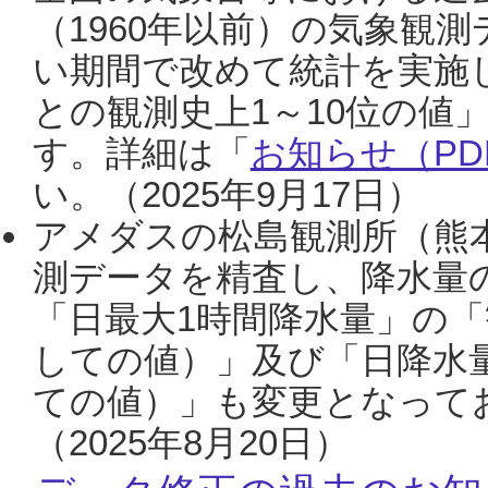
（1960年以前）の気象観
い期間で改めて統計を実施
との観測史上1～10位の値
す。詳細は「
お知らせ（PDF
い。（2025年9月17日）
アメダスの松島観測所（熊本
測データを精査し、降水量
「日最大1時間降水量」の「
しての値）」及び「日降水
ての値）」も変更となって
（2025年8月20日）