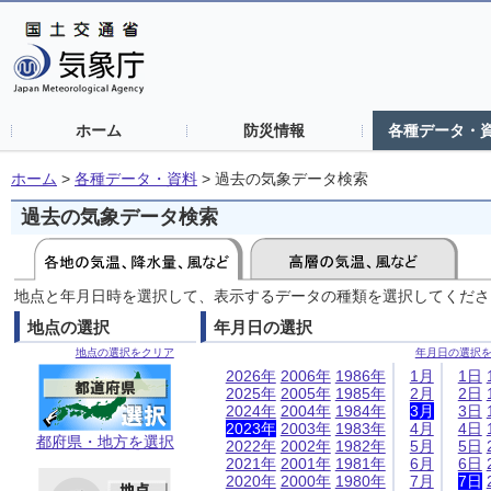
ホーム
防災情報
各種データ・
ホーム
>
各種データ・資料
>
過去の気象データ検索
過去の気象データ検索
地点と年月日時を選択して、表示するデータの種類を選択してくださ
地点の選択
年月日の選択
地点の選択をクリア
年月日の選択
2026年
2006年
1986年
1月
1日
2025年
2005年
1985年
2月
2日
2024年
2004年
1984年
3月
3日
2023年
2003年
1983年
4月
4日
都府県・地方を選択
2022年
2002年
1982年
5月
5日
2021年
2001年
1981年
6月
6日
2020年
2000年
1980年
7月
7日