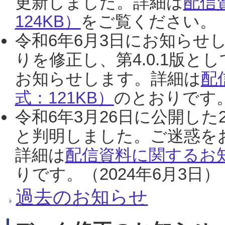
更新しました。詳細は
配信
124KB）
をご覧ください。（2
令和6年6月3日にお知らせし
りを修正し、第4.0.1版
お知らせします。詳細は
配
式：121KB）
のとおりです。
令和6年3月26日に公開した
と判明しました。ご迷惑を
詳細は
配信資料に関するお知
りです。（2024年6月3日）
過去のお知らせ