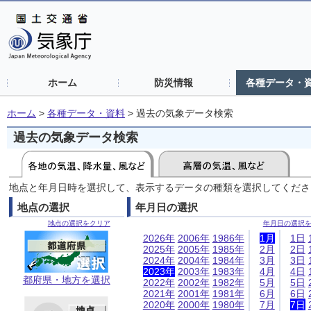
ホーム
防災情報
各種データ・
ホーム
>
各種データ・資料
>
過去の気象データ検索
過去の気象データ検索
地点と年月日時を選択して、表示するデータの種類を選択してくださ
地点の選択
年月日の選択
地点の選択をクリア
年月日の選択
2026年
2006年
1986年
1月
1日
2025年
2005年
1985年
2月
2日
2024年
2004年
1984年
3月
3日
2023年
2003年
1983年
4月
4日
都府県・地方を選択
2022年
2002年
1982年
5月
5日
2021年
2001年
1981年
6月
6日
2020年
2000年
1980年
7月
7日