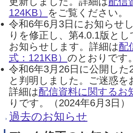
更新しました。詳細は
配信
124KB）
をご覧ください。（2
令和6年6月3日にお知らせし
りを修正し、第4.0.1版
お知らせします。詳細は
配
式：121KB）
のとおりです。
令和6年3月26日に公開した
と判明しました。ご迷惑を
詳細は
配信資料に関するお知
りです。（2024年6月3日）
過去のお知らせ