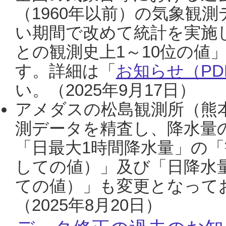
（1960年以前）の気象観
い期間で改めて統計を実施
との観測史上1～10位の値
す。詳細は「
お知らせ（PDF
い。（2025年9月17日）
アメダスの松島観測所（熊本
測データを精査し、降水量
「日最大1時間降水量」の「
しての値）」及び「日降水
ての値）」も変更となって
（2025年8月20日）