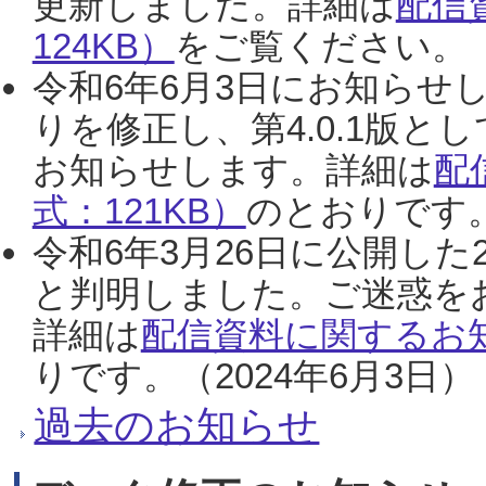
更新しました。詳細は
配信
124KB）
をご覧ください。（2
令和6年6月3日にお知らせし
りを修正し、第4.0.1版
お知らせします。詳細は
配
式：121KB）
のとおりです。
令和6年3月26日に公開した
と判明しました。ご迷惑を
詳細は
配信資料に関するお知
りです。（2024年6月3日）
過去のお知らせ