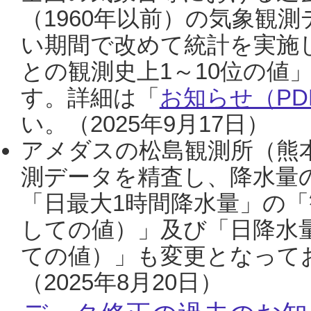
（1960年以前）の気象観
い期間で改めて統計を実施
との観測史上1～10位の値
す。詳細は「
お知らせ（PDF
い。（2025年9月17日）
アメダスの松島観測所（熊本
測データを精査し、降水量
「日最大1時間降水量」の「
しての値）」及び「日降水
ての値）」も変更となって
（2025年8月20日）