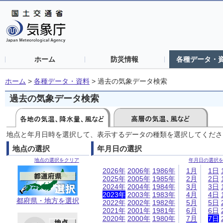
ホーム
防災情報
各種データ・
ホーム
>
各種データ・資料
>
過去の気象データ検索
過去の気象データ検索
地点と年月日時を選択して、表示するデータの種類を選択してくださ
地点の選択
年月日の選択
地点の選択をクリア
年月日の選択
2026年
2006年
1986年
1月
1日
2025年
2005年
1985年
2月
2日
2024年
2004年
1984年
3月
3日
2023年
2003年
1983年
4月
4日
都府県・地方を選択
2022年
2002年
1982年
5月
5日
2021年
2001年
1981年
6月
6日
2020年
2000年
1980年
7月
7日