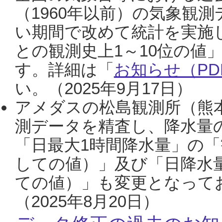
（1960年以前）の気象観
い期間で改めて統計を実施
との観測史上1～10位の値
す。詳細は「
お知らせ（PDF
い。（2025年9月17日）
アメダスの松島観測所（熊本
測データを精査し、降水量
「日最大1時間降水量」の「
しての値）」及び「日降水
ての値）」も変更となって
（2025年8月20日）