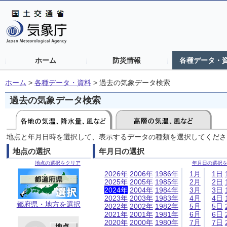
ホーム
防災情報
各種データ・
ホーム
>
各種データ・資料
>
過去の気象データ検索
過去の気象データ検索
地点と年月日時を選択して、表示するデータの種類を選択してくださ
地点の選択
年月日の選択
地点の選択をクリア
年月日の選択
2026年
2006年
1986年
1月
1日
2025年
2005年
1985年
2月
2日
2024年
2004年
1984年
3月
3日
2023年
2003年
1983年
4月
4日
都府県・地方を選択
2022年
2002年
1982年
5月
5日
2021年
2001年
1981年
6月
6日
2020年
2000年
1980年
7月
7日