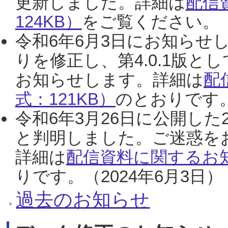
更新しました。詳細は
配信
124KB）
をご覧ください。（2
令和6年6月3日にお知らせし
りを修正し、第4.0.1版
お知らせします。詳細は
配
式：121KB）
のとおりです。
令和6年3月26日に公開した
と判明しました。ご迷惑を
詳細は
配信資料に関するお知
りです。（2024年6月3日）
過去のお知らせ