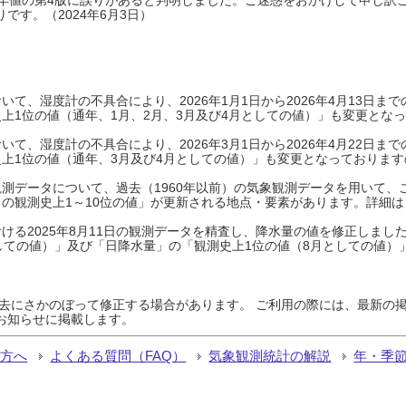
です。（2024年6月3日）
て、湿度計の不具合により、2026年1月1日から2026年4月13日
上1位の値（通年、1月、2月、3月及び4月としての値）」も変更とな
て、湿度計の不具合により、2026年3月1日から2026年4月22日
上1位の値（通年、3月及び4月としての値）」も変更となっておりますので
測データについて、過去（1960年以前）の気象観測データを用いて、
の観測史上1～10位の値」が更新される地点・要素があります。詳細は
ける2025年8月11日の観測データを精査し、降水量の値を修正しまし
しての値）」及び「日降水量」の「観測史上1位の値（8月としての値）
過去にさかのぼって修正する場合があります。 ご利用の際には、最新の掲
お知らせに掲載します。
る方へ
よくある質問（FAQ）
気象観測統計の解説
年・季