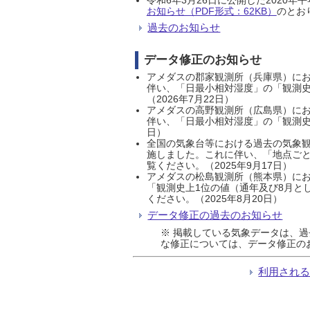
お知らせ（PDF形式：62KB）
のとおり
過去のお知らせ
データ修正のお知らせ
アメダスの郡家観測所（兵庫県）におい
伴い、「日最小相対湿度」の「観測史
（2026年7月22日）
アメダスの高野観測所（広島県）におい
伴い、「日最小相対湿度」の「観測史
日）
全国の気象台等における過去の気象観
施しました。これに伴い、「地点ごと
覧ください。（2025年9月17日）
アメダスの松島観測所（熊本県）にお
「観測史上1位の値（通年及び8月と
ください。（2025年8月20日）
データ修正の過去のお知らせ
※ 掲載している気象データは、
な修正については、データ修正の
利用され