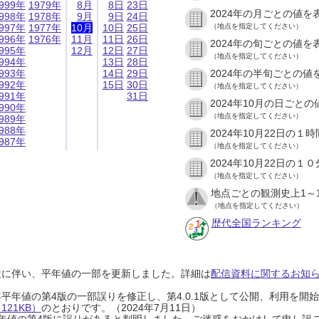
999年
1979年
8月
8日
23日
2024年の月ごとの値を
998年
1978年
9月
9日
24日
997年
1977年
10月
10日
25日
（地点を指定してください）
996年
1976年
11月
11日
26日
2024年の旬ごとの値を
995年
12月
12日
27日
（地点を指定してください）
994年
13日
28日
993年
14日
29日
2024年の半旬ごとの値
992年
15日
30日
（地点を指定してください）
991年
31日
2024年10月の日ごと
990年
（地点を指定してください）
989年
988年
2024年10月22日の
987年
（地点を指定してください）
2024年10月22日の
（地点を指定してください）
地点ごとの観測史上1～
（地点を指定してください）
歴代全国ランキング
設に伴い、平年値の一部を更新しました。詳細は
配信資料に関するお知らせ
0年平年値の第4版の一部誤りを修正し、第4.0.1版として公開、利用を
21KB）
のとおりです。（2024年7月11日）
0年平年値の第4版に誤りがあると判明しました。ご迷惑をおかけして申し訳