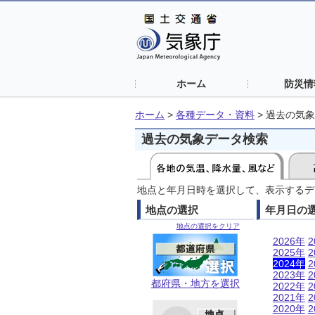
ホーム
防災情
ホーム
>
各種データ・資料
>
過去の気象
過去の気象データ検索
地点と年月日時を選択して、表示するデ
地点の選択
年月日の
地点の選択をクリア
2026年
2
2025年
2
2024年
2
2023年
2
都府県・地方を選択
2022年
2
2021年
2
2020年
2