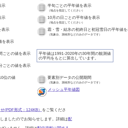
表示
半旬ごとの平年値を表示
（地点を指定してください）
表示
10月の日ごとの平年値を表示
（地点を指定してください）
を表示
霜・雪・結氷の初終日と初冠雪日の平年値を
（気象台、測候所などのみのデータです）
の値を表示
１時間ごとの値を表示
平年値は1991-2020年の30年間の観測値
の平均をもとに算出しています。
１０分ごとの値を表示
10位の値
要素別データの公開期間
（気象台、測候所などのみのデータです）
メッシュ平年値図
(PDF形式：124KB）
をご覧くださ
開始しましたのでお知らせします。詳細は
配
ございません。詳細は
配信資料に関する