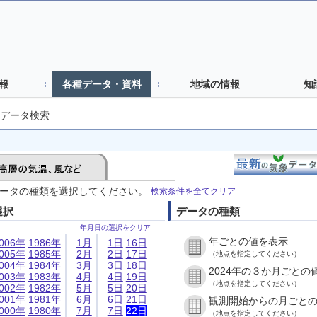
報
各種データ・資料
地域の情報
知
データ検索
ータの種類を選択してください。
検索条件を全てクリア
選択
データの種類
年月日の選択をクリア
年ごとの値を表示
006年
1986年
1月
1日
16日
005年
1985年
2月
2日
17日
（地点を指定してください）
004年
1984年
3月
3日
18日
2024年の３か月ごとの
003年
1983年
4月
4日
19日
（地点を指定してください）
002年
1982年
5月
5日
20日
001年
1981年
6月
6日
21日
観測開始からの月ごと
000年
1980年
7月
7日
22日
（地点を指定してください）