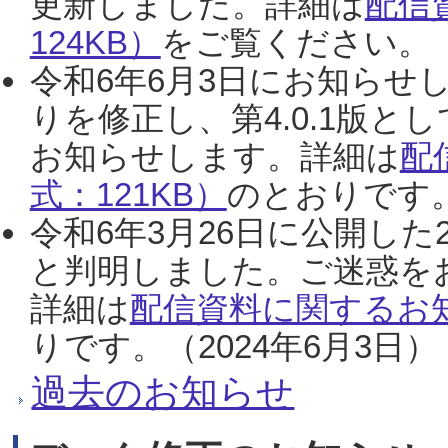
更新しました。詳細は
配信
124KB）
をご覧ください。（2
令和6年6月3日にお知らせし
りを修正し、第4.0.1版
お知らせします。詳細は
配
式：121KB）
のとおりです。
令和6年3月26日に公開した
と判明しました。ご迷惑を
詳細は
配信資料に関するお知
りです。（2024年6月3日）
過去のお知らせ