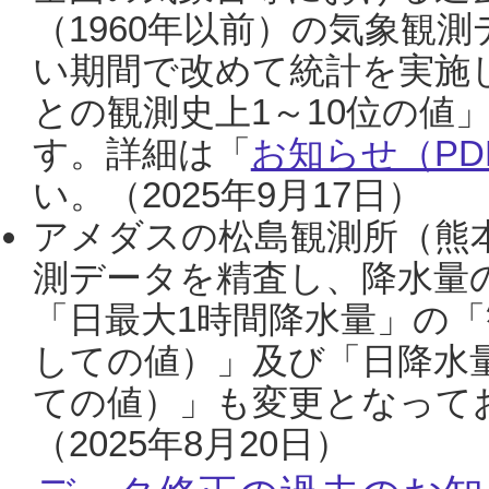
（1960年以前）の気象観
い期間で改めて統計を実施
との観測史上1～10位の値
す。詳細は「
お知らせ（PDF
い。（2025年9月17日）
アメダスの松島観測所（熊本
測データを精査し、降水量
「日最大1時間降水量」の「
しての値）」及び「日降水
ての値）」も変更となって
（2025年8月20日）