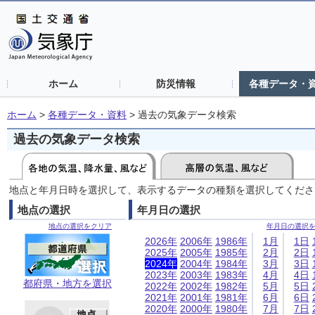
ホーム
防災情報
各種データ・
ホーム
>
各種データ・資料
>
過去の気象データ検索
過去の気象データ検索
地点と年月日時を選択して、表示するデータの種類を選択してくださ
地点の選択
年月日の選択
地点の選択をクリア
年月日の選択
2026年
2006年
1986年
1月
1日
2025年
2005年
1985年
2月
2日
2024年
2004年
1984年
3月
3日
2023年
2003年
1983年
4月
4日
都府県・地方を選択
2022年
2002年
1982年
5月
5日
2021年
2001年
1981年
6月
6日
2020年
2000年
1980年
7月
7日