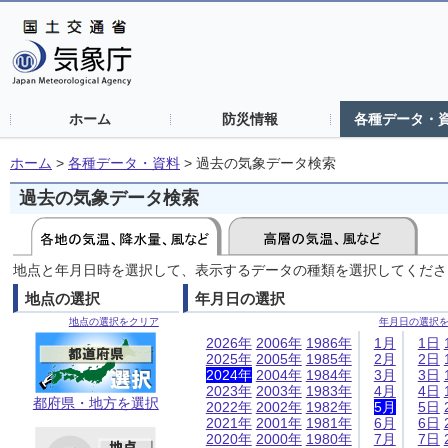
ホーム
防災情報
各種データ・
ホーム
>
各種データ・資料
>
過去の気象データ検索
過去の気象データ検索
地点と年月日時を選択して、表示するデータの種類を選択してくださ
地点の選択
年月日の選択
地点の選択をクリア
年月日の選択
2026年
2006年
1986年
1月
1日
2025年
2005年
1985年
2月
2日
2024年
2004年
1984年
3月
3日
2023年
2003年
1983年
4月
4日
都府県・地方を選択
2022年
2002年
1982年
5月
5日
2021年
2001年
1981年
6月
6日
2020年
2000年
1980年
7月
7日