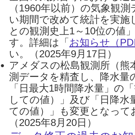
（1960年以前）の気象観
い期間で改めて統計を実施
との観測史上1～10位の値
す。詳細は「
お知らせ（PDF
い。（2025年9月17日）
アメダスの松島観測所（熊本
測データを精査し、降水量
「日最大1時間降水量」の「
しての値）」及び「日降水
ての値）」も変更となって
（2025年8月20日）