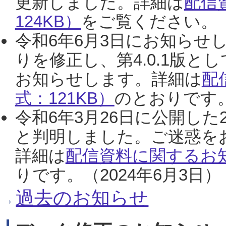
更新しました。詳細は
配信
124KB）
をご覧ください。（2
令和6年6月3日にお知らせし
りを修正し、第4.0.1版
お知らせします。詳細は
配
式：121KB）
のとおりです。
令和6年3月26日に公開した
と判明しました。ご迷惑を
詳細は
配信資料に関するお知
りです。（2024年6月3日）
過去のお知らせ