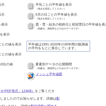
表示
半旬ごとの平年値を表示
（地点を指定してください）
表示
5月の日ごとの平年値を表示
（地点を指定してください）
を表示
霜・雪・結氷の初終日と初冠雪日の平年値を表
（気象台、測候所などのみのデータです）
値を表示
間ごとの値を表示
平年値は1991-2020年の30年間の観測値
の平均をもとに算出しています。
分ごとの値を表示
10位の値
要素別データの公開期間
（気象台、測候所などのみのデータです）
メッシュ平年値図
(PDF形式：124KB）
をご覧くださ
開始しましたのでお知らせします。詳細は
配
ございません。詳細は
配信資料に関する