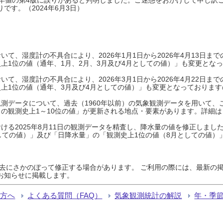
です。（2024年6月3日）
て、湿度計の不具合により、2026年1月1日から2026年4月13日
上1位の値（通年、1月、2月、3月及び4月としての値）」も変更とな
て、湿度計の不具合により、2026年3月1日から2026年4月22日
上1位の値（通年、3月及び4月としての値）」も変更となっておりますので
測データについて、過去（1960年以前）の気象観測データを用いて、
の観測史上1～10位の値」が更新される地点・要素があります。詳細は
ける2025年8月11日の観測データを精査し、降水量の値を修正しまし
しての値）」及び「日降水量」の「観測史上1位の値（8月としての値）
過去にさかのぼって修正する場合があります。 ご利用の際には、最新の掲
お知らせに掲載します。
る方へ
よくある質問（FAQ）
気象観測統計の解説
年・季