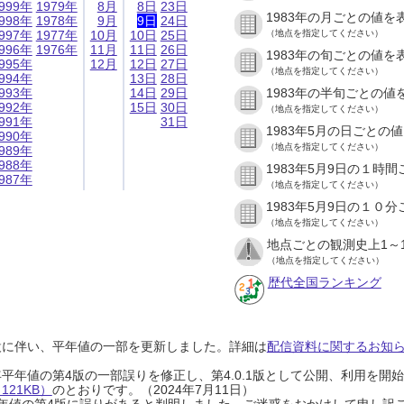
999年
1979年
8月
8日
23日
1983年の月ごとの値を
998年
1978年
9月
9日
24日
997年
1977年
10月
10日
25日
（地点を指定してください）
996年
1976年
11月
11日
26日
1983年の旬ごとの値を
995年
12月
12日
27日
（地点を指定してください）
994年
13日
28日
993年
14日
29日
1983年の半旬ごとの値
992年
15日
30日
（地点を指定してください）
991年
31日
1983年5月の日ごとの
990年
（地点を指定してください）
989年
988年
1983年5月9日の１時
987年
（地点を指定してください）
1983年5月9日の１０
（地点を指定してください）
地点ごとの観測史上1～
（地点を指定してください）
歴代全国ランキング
設に伴い、平年値の一部を更新しました。詳細は
配信資料に関するお知らせ
0年平年値の第4版の一部誤りを修正し、第4.0.1版として公開、利用を
21KB）
のとおりです。（2024年7月11日）
0年平年値の第4版に誤りがあると判明しました。ご迷惑をおかけして申し訳