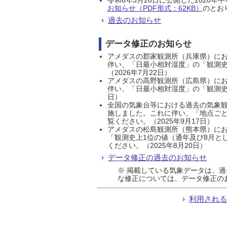
お知らせ（PDF形式：62KB）
のとおり
過去のお知らせ
データ修正のお知らせ
アメダスの郡家観測所（兵庫県）におい
伴い、「日最小相対湿度」の「観測史
（2026年7月22日）
アメダスの高野観測所（広島県）におい
伴い、「日最小相対湿度」の「観測史
日）
全国の気象台等における過去の気象観
施しました。これに伴い、「地点ごと
覧ください。（2025年9月17日）
アメダスの松島観測所（熊本県）にお
「観測史上1位の値（通年及び8月と
ください。（2025年8月20日）
データ修正の過去のお知らせ
※ 掲載している気象データは、
な修正については、データ修正の
利用され