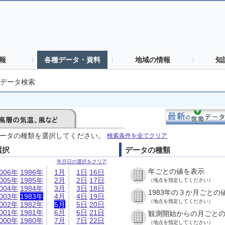
報
各種データ・資料
地域の情報
知
データ検索
ータの種類を選択してください。
検索条件を全てクリア
選択
データの種類
年月日の選択をクリア
年ごとの値を表示
006年
1986年
1月
1日
16日
005年
1985年
2月
2日
17日
（地点を指定してください）
004年
1984年
3月
3日
18日
1983年の３か月ごとの
003年
1983年
4月
4日
19日
（地点を指定してください）
002年
1982年
5月
5日
20日
001年
1981年
6月
6日
21日
観測開始からの月ごと
000年
1980年
7月
7日
22日
（地点を指定してください）