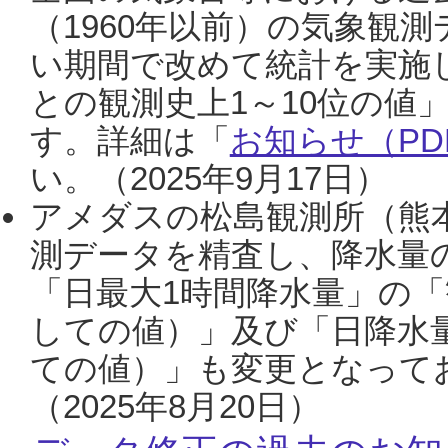
（1960年以前）の気象観
い期間で改めて統計を実施
との観測史上1～10位の値
す。詳細は「
お知らせ（PDF
い。（2025年9月17日）
アメダスの松島観測所（熊本
測データを精査し、降水量
「日最大1時間降水量」の「
しての値）」及び「日降水
ての値）」も変更となって
（2025年8月20日）