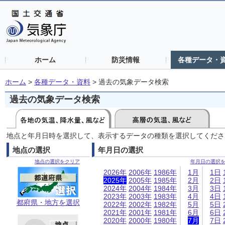
ホーム
防災情報
各種データ・
ホーム
>
各種データ・資料
>
過去の気象データ検索
過去の気象データ検索
地点と年月日時を選択して、表示するデータの種類を選択してくださ
地点の選択
年月日の選択
地点の選択をクリア
年月日の選択
2026年
2006年
1986年
1月
1日
2025年
2005年
1985年
2月
2日
2024年
2004年
1984年
3月
3日
2023年
2003年
1983年
4月
4日
都府県・地方を選択
2022年
2002年
1982年
5月
5日
2021年
2001年
1981年
6月
6日
2020年
2000年
1980年
7月
7日