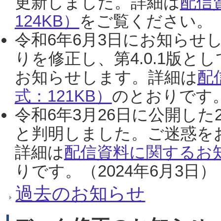
更新しました。詳細は
配信
124KB）
をご覧ください。（2
令和6年6月3日にお知らせし
りを修正し、第4.0.1版
お知らせします。詳細は
配
式：121KB）
のとおりです。
令和6年3月26日に公開した
と判明しました。ご迷惑を
詳細は
配信資料に関するお知
りです。（2024年6月3日）
過去のお知らせ