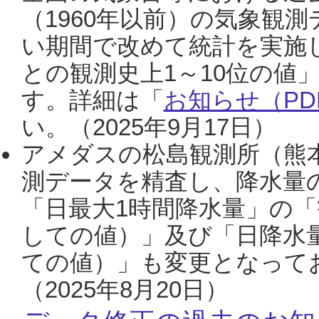
（1960年以前）の気象観
い期間で改めて統計を実施
との観測史上1～10位の値
す。詳細は「
お知らせ（PDF
い。（2025年9月17日）
アメダスの松島観測所（熊本
測データを精査し、降水量
「日最大1時間降水量」の「
しての値）」及び「日降水
ての値）」も変更となって
（2025年8月20日）