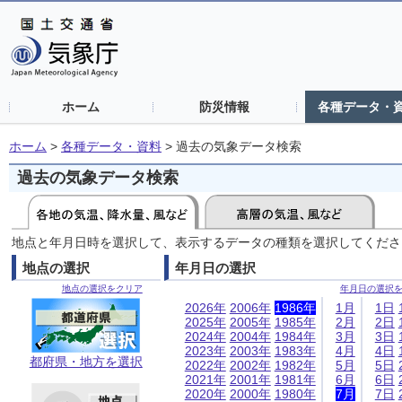
ホーム
防災情報
各種データ・
ホーム
>
各種データ・資料
>
過去の気象データ検索
過去の気象データ検索
地点と年月日時を選択して、表示するデータの種類を選択してくださ
地点の選択
年月日の選択
地点の選択をクリア
年月日の選択
2026年
2006年
1986年
1月
1日
2025年
2005年
1985年
2月
2日
2024年
2004年
1984年
3月
3日
2023年
2003年
1983年
4月
4日
都府県・地方を選択
2022年
2002年
1982年
5月
5日
2021年
2001年
1981年
6月
6日
2020年
2000年
1980年
7月
7日