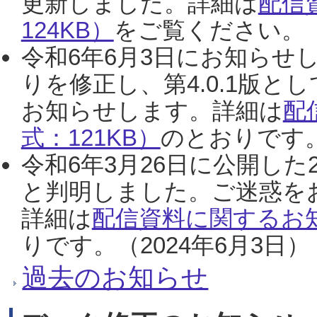
更新しました。詳細は
配信
124KB）
をご覧ください。（2
令和6年6月3日にお知らせし
りを修正し、第4.0.1版
お知らせします。詳細は
配
式：121KB）
のとおりです。
令和6年3月26日に公開した
と判明しました。ご迷惑を
詳細は
配信資料に関するお知
りです。（2024年6月3日）
過去のお知らせ