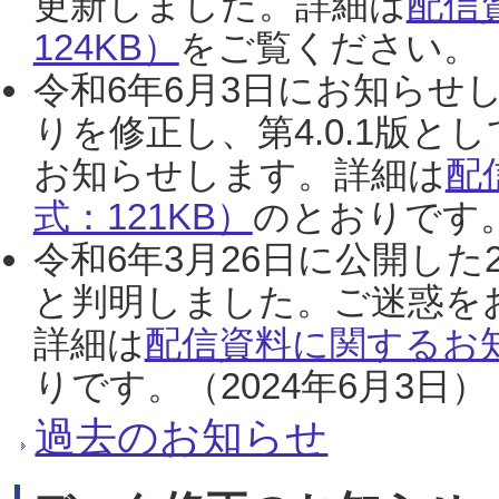
更新しました。詳細は
配信
124KB）
をご覧ください。（2
令和6年6月3日にお知らせし
りを修正し、第4.0.1版
お知らせします。詳細は
配
式：121KB）
のとおりです。
令和6年3月26日に公開した
と判明しました。ご迷惑を
詳細は
配信資料に関するお知
りです。（2024年6月3日）
過去のお知らせ