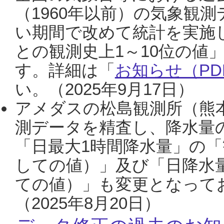
（1960年以前）の気象観
い期間で改めて統計を実施
との観測史上1～10位の値
す。詳細は「
お知らせ（PDF
い。（2025年9月17日）
アメダスの松島観測所（熊本
測データを精査し、降水量
「日最大1時間降水量」の「
しての値）」及び「日降水
ての値）」も変更となって
（2025年8月20日）