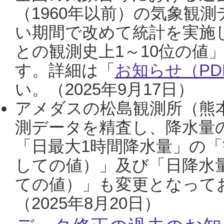
（1960年以前）の気象観
い期間で改めて統計を実施
との観測史上1～10位の値
す。詳細は「
お知らせ（PDF
い。（2025年9月17日）
アメダスの松島観測所（熊本
測データを精査し、降水量
「日最大1時間降水量」の「
しての値）」及び「日降水
ての値）」も変更となって
（2025年8月20日）