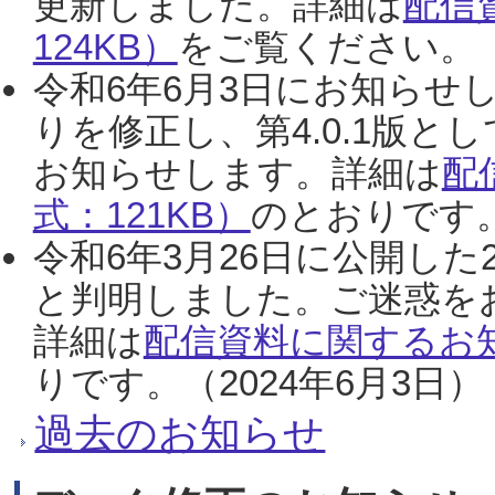
更新しました。詳細は
配信
124KB）
をご覧ください。（2
令和6年6月3日にお知らせし
りを修正し、第4.0.1版
お知らせします。詳細は
配
式：121KB）
のとおりです。
令和6年3月26日に公開した
と判明しました。ご迷惑を
詳細は
配信資料に関するお知
りです。（2024年6月3日）
過去のお知らせ