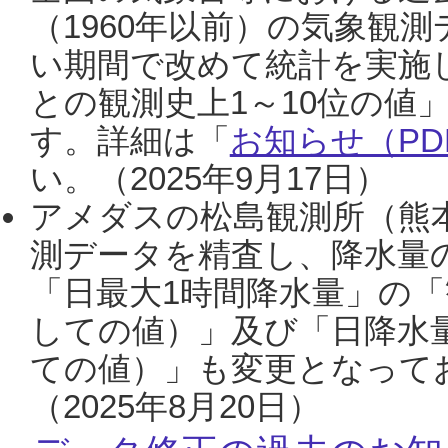
（1960年以前）の気象観
い期間で改めて統計を実施
との観測史上1～10位の値
す。詳細は「
お知らせ（PDF
い。（2025年9月17日）
アメダスの松島観測所（熊本
測データを精査し、降水量
「日最大1時間降水量」の「
しての値）」及び「日降水
ての値）」も変更となって
（2025年8月20日）