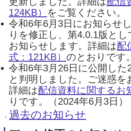
更新しました。詳細は
配信
124KB）
をご覧ください。（2
令和6年6月3日にお知らせし
りを修正し、第4.0.1版
お知らせします。詳細は
配
式：121KB）
のとおりです。
令和6年3月26日に公開した
と判明しました。ご迷惑を
詳細は
配信資料に関するお知
りです。（2024年6月3日）
過去のお知らせ