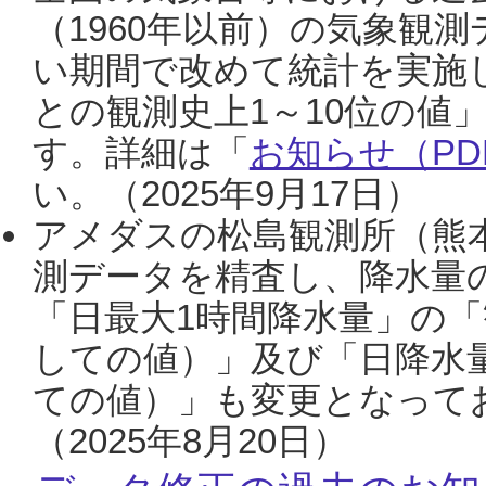
（1960年以前）の気象観
い期間で改めて統計を実施
との観測史上1～10位の値
す。詳細は「
お知らせ（PDF
い。（2025年9月17日）
アメダスの松島観測所（熊本
測データを精査し、降水量
「日最大1時間降水量」の「
しての値）」及び「日降水
ての値）」も変更となって
（2025年8月20日）