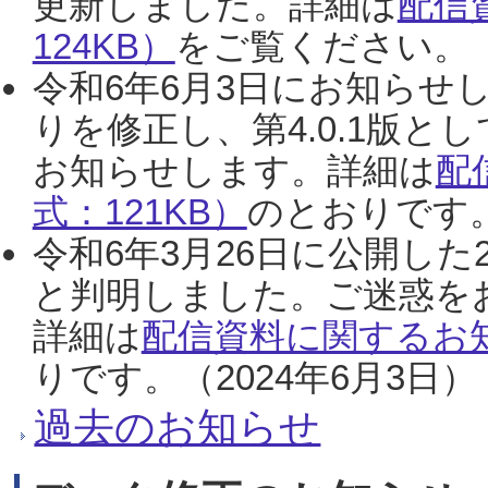
更新しました。詳細は
配信
124KB）
をご覧ください。（2
令和6年6月3日にお知らせし
りを修正し、第4.0.1版
お知らせします。詳細は
配
式：121KB）
のとおりです。
令和6年3月26日に公開した
と判明しました。ご迷惑を
詳細は
配信資料に関するお知
りです。（2024年6月3日）
過去のお知らせ