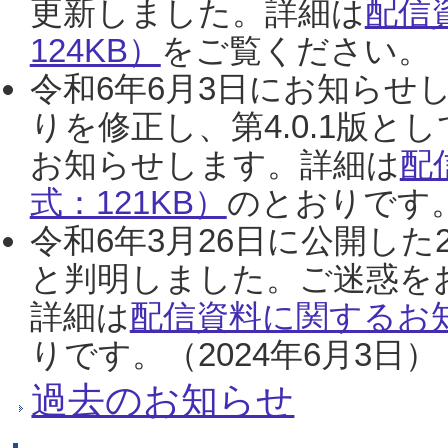
更新しました。詳細は
配信
124KB）
をご覧ください。（2
令和6年6月3日にお知らせし
りを修正し、第4.0.1版
お知らせします。詳細は
配
式：121KB）
のとおりです。
令和6年3月26日に公開した
と判明しました。ご迷惑を
詳細は
配信資料に関するお知
りです。（2024年6月3日）
過去のお知らせ