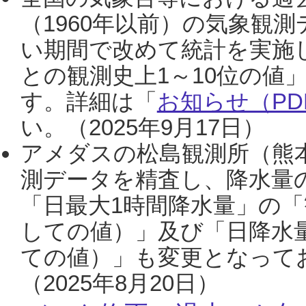
（1960年以前）の気象観
い期間で改めて統計を実施
との観測史上1～10位の値
す。詳細は「
お知らせ（PDF
い。（2025年9月17日）
アメダスの松島観測所（熊本
測データを精査し、降水量
「日最大1時間降水量」の「
しての値）」及び「日降水
ての値）」も変更となって
（2025年8月20日）