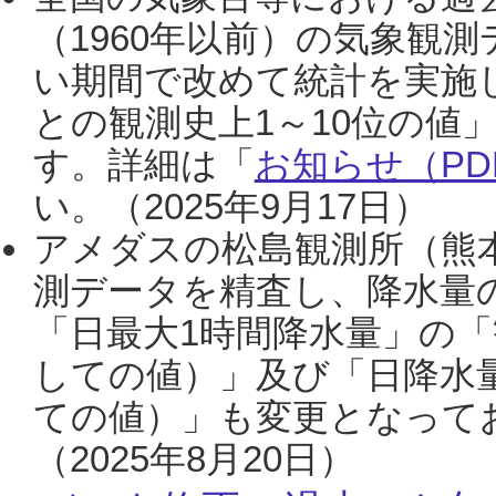
（1960年以前）の気象観
い期間で改めて統計を実施
との観測史上1～10位の値
す。詳細は「
お知らせ（PDF
い。（2025年9月17日）
アメダスの松島観測所（熊本
測データを精査し、降水量
「日最大1時間降水量」の「
しての値）」及び「日降水
ての値）」も変更となって
（2025年8月20日）