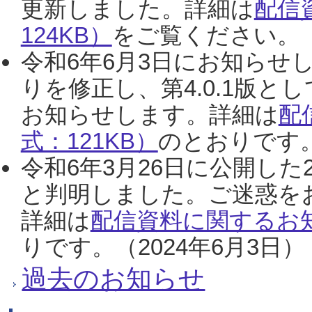
更新しました。詳細は
配信
124KB）
をご覧ください。（2
令和6年6月3日にお知らせし
りを修正し、第4.0.1版
お知らせします。詳細は
配
式：121KB）
のとおりです。
令和6年3月26日に公開した
と判明しました。ご迷惑を
詳細は
配信資料に関するお知
りです。（2024年6月3日）
過去のお知らせ