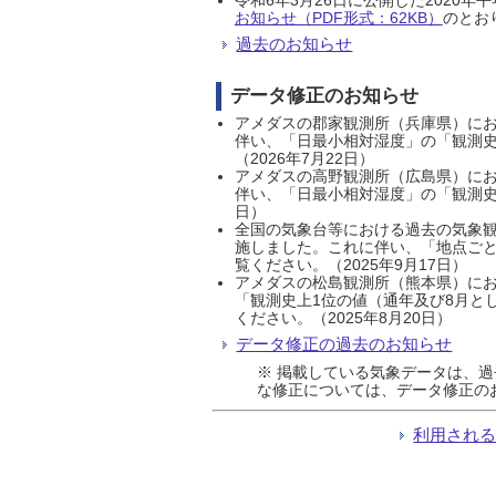
お知らせ（PDF形式：62KB）
のとおり
過去のお知らせ
データ修正のお知らせ
アメダスの郡家観測所（兵庫県）におい
伴い、「日最小相対湿度」の「観測史
（2026年7月22日）
アメダスの高野観測所（広島県）におい
伴い、「日最小相対湿度」の「観測史
日）
全国の気象台等における過去の気象観
施しました。これに伴い、「地点ごと
覧ください。（2025年9月17日）
アメダスの松島観測所（熊本県）にお
「観測史上1位の値（通年及び8月と
ください。（2025年8月20日）
データ修正の過去のお知らせ
※ 掲載している気象データは、
な修正については、データ修正の
利用され