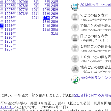
9年
1999年
1979年
8月
8日
23日
2013年の月ごとの
8年
1998年
1978年
9月
9日
24日
7年
1997年
1977年
10月
10日
25日
6年
1996年
1976年
11月
11日
26日
旬ごとの値を表示
5年
1995年
12月
12日
27日
（地点ごとのみのデータで
4年
1994年
13日
28日
3年
1993年
14日
29日
半旬ごとの値を表
2年
1992年
15日
30日
（地点ごとのみのデータで
1年
1991年
31日
日ごとの値を表示
0年
1990年
（月を指定してください）
9年
1989年
8年
1988年
１時間ごとの値を
7年
1987年
（地点ごとのみのデータで
１０分ごとの値を
（地点ごとのみのデータで
地点ごとの観測史上
（地点ごとのみのデータで
歴代全国ランキン
設に伴い、平年値の一部を更新しました。詳細は
配信資料に関するお知らせ
0年平年値の第4版の一部誤りを修正し、第4.0.1版として公開、利用を
21KB）
のとおりです。（2024年7月11日）
0年平年値の第4版に誤りがあると判明しました。ご迷惑をおかけして申し訳