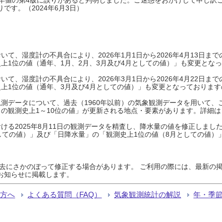
です。（2024年6月3日）
て、湿度計の不具合により、2026年1月1日から2026年4月13日
上1位の値（通年、1月、2月、3月及び4月としての値）」も変更とな
て、湿度計の不具合により、2026年3月1日から2026年4月22日
上1位の値（通年、3月及び4月としての値）」も変更となっておりますので
測データについて、過去（1960年以前）の気象観測データを用いて、
の観測史上1～10位の値」が更新される地点・要素があります。詳細は
ける2025年8月11日の観測データを精査し、降水量の値を修正しまし
しての値）」及び「日降水量」の「観測史上1位の値（8月としての値）
過去にさかのぼって修正する場合があります。 ご利用の際には、最新の掲
お知らせに掲載します。
る方へ
よくある質問（FAQ）
気象観測統計の解説
年・季