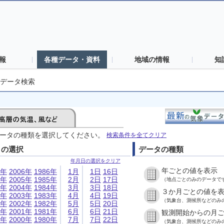
報
各種データ・資料
地域の情報
知
データ検索
ータの種類を選択してください。
検索条件を全てクリア
日の選択
データの種類
年月日の選択をクリア
年ごとの値を表示
6年
2006年
1986年
1月
1日
16日
5年
2005年
1985年
2月
2日
17日
（地点ごとのみのデータで
4年
2004年
1984年
3月
3日
18日
３か月ごとの値を
3年
2003年
1983年
4月
4日
19日
（気象台、測候所などのみ
2年
2002年
1982年
5月
5日
20日
1年
2001年
1981年
6月
6日
21日
観測開始からの月
0年
2000年
1980年
7月
7日
22日
（気象台、測候所などのみ