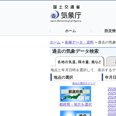
ホーム
防災情
ホーム
>
各種データ・資料
>
過去の気象
過去の気象データ検索
地点と年月日時を選択して、表示するデ
地点の選択
年月
地点の選択をクリア
202
202
202
202
都府県・地方を選択
202
202
202