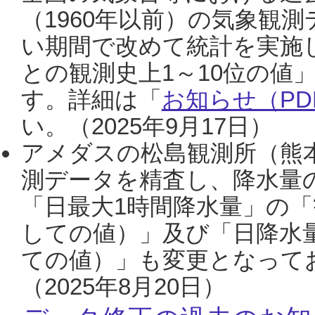
（1960年以前）の気象観
い期間で改めて統計を実施
との観測史上1～10位の値
す。詳細は「
お知らせ（PDF
い。（2025年9月17日）
アメダスの松島観測所（熊本
測データを精査し、降水量
「日最大1時間降水量」の「
しての値）」及び「日降水
ての値）」も変更となって
（2025年8月20日）