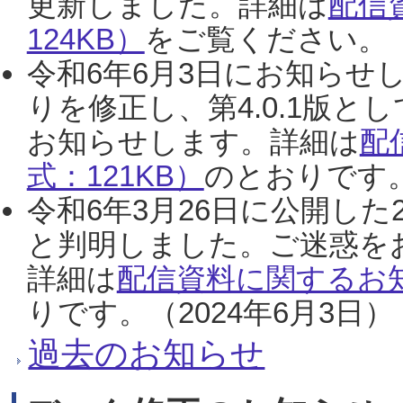
更新しました。詳細は
配信
124KB）
をご覧ください。（2
令和6年6月3日にお知らせし
りを修正し、第4.0.1版
お知らせします。詳細は
配
式：121KB）
のとおりです。
令和6年3月26日に公開した
と判明しました。ご迷惑を
詳細は
配信資料に関するお知
りです。（2024年6月3日）
過去のお知らせ