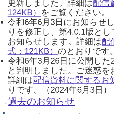
更新しました。詳細は
配信
124KB）
をご覧ください。（2
令和6年6月3日にお知らせし
りを修正し、第4.0.1版
お知らせします。詳細は
配
式：121KB）
のとおりです。
令和6年3月26日に公開した
と判明しました。ご迷惑を
詳細は
配信資料に関するお知
りです。（2024年6月3日）
過去のお知らせ