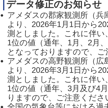
データ修正のお知らせ
アメダスの郡家観測所（兵
より、2026年1月1日から2
測としました。これに伴い
1位の値（通年、1月、2月
となっておりますので、ご注
アメダスの高野観測所（広
より、2026年3月1日から2
測としました。これに伴い
1位の値（通年、3月及び4
りますので、ご注意ください。
全国の気象台等における過