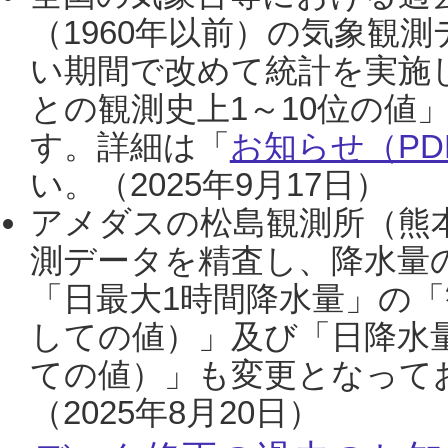
（1960年以前）の気象観
い期間で改めて統計を実施
との観測史上1～10位の値
す。詳細は「
お知らせ（PDF
い。（2025年9月17日）
アメダスの松島観測所（熊本
測データを精査し、降水量
「日最大1時間降水量」の「
しての値）」及び「日降水
ての値）」も変更となって
（2025年8月20日）