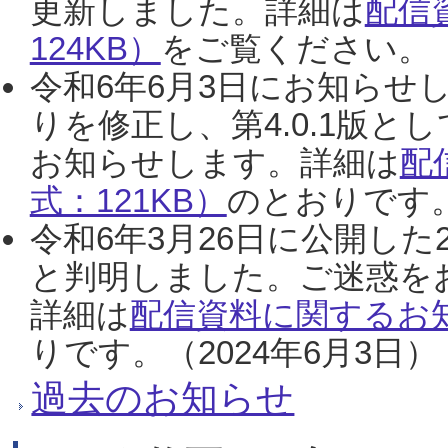
更新しました。詳細は
配信
124KB）
をご覧ください。（2
令和6年6月3日にお知らせし
りを修正し、第4.0.1版
お知らせします。詳細は
配
式：121KB）
のとおりです。
令和6年3月26日に公開した
と判明しました。ご迷惑を
詳細は
配信資料に関するお知
りです。（2024年6月3日）
過去のお知らせ