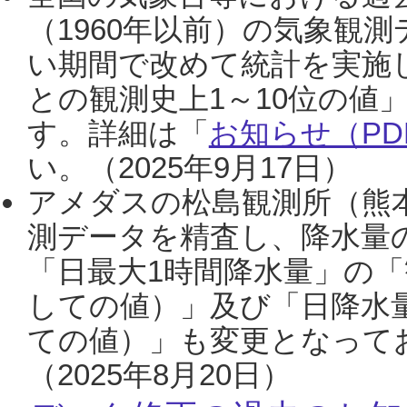
（1960年以前）の気象観
い期間で改めて統計を実施
との観測史上1～10位の値
す。詳細は「
お知らせ（PDF
い。（2025年9月17日）
アメダスの松島観測所（熊本
測データを精査し、降水量
「日最大1時間降水量」の「
しての値）」及び「日降水
ての値）」も変更となって
（2025年8月20日）