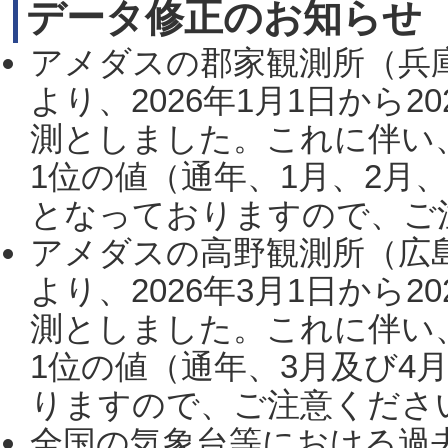
データ修正のお知らせ
アメダスの郡家観測所（兵
より、2026年1月1日から2
測としました。これに伴い
1位の値（通年、1月、2月
となっておりますので、ご注
アメダスの高野観測所（広
より、2026年3月1日から2
測としました。これに伴い
1位の値（通年、3月及び4
りますので、ご注意ください。
全国の気象台等における過