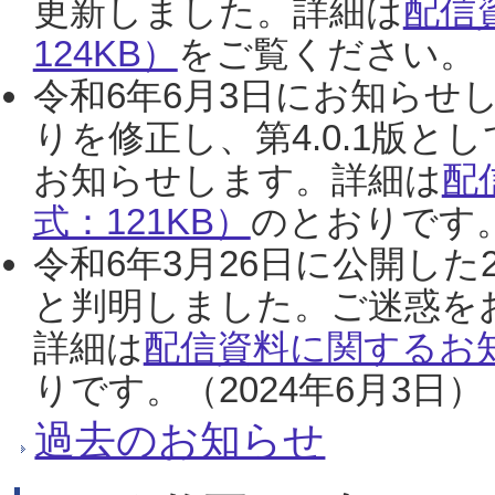
更新しました。詳細は
配信
124KB）
をご覧ください。（2
令和6年6月3日にお知らせし
りを修正し、第4.0.1版
お知らせします。詳細は
配
式：121KB）
のとおりです。
令和6年3月26日に公開した
と判明しました。ご迷惑を
詳細は
配信資料に関するお知
りです。（2024年6月3日）
過去のお知らせ