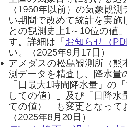
（1960年以前）の気象観
い期間で改めて統計を実施
との観測史上1～10位の値
す。詳細は「
お知らせ（PDF
い。（2025年9月17日）
アメダスの松島観測所（熊本
測データを精査し、降水量
「日最大1時間降水量」の「
しての値）」及び「日降水
ての値）」も変更となって
（2025年8月20日）