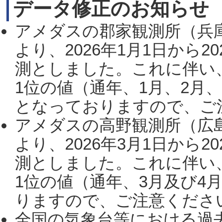
データ修正のお知らせ
アメダスの郡家観測所（兵
より、2026年1月1日から2
測としました。これに伴い
1位の値（通年、1月、2月
となっておりますので、ご注
アメダスの高野観測所（広
より、2026年3月1日から2
測としました。これに伴い
1位の値（通年、3月及び4
りますので、ご注意ください。
全国の気象台等における過