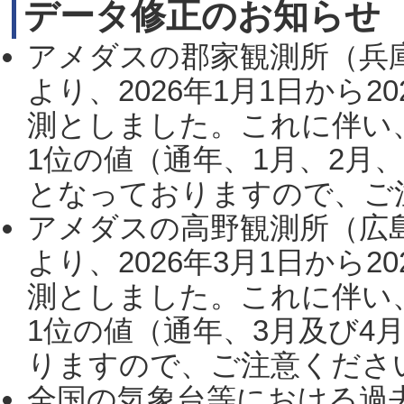
データ修正のお知らせ
アメダスの郡家観測所（兵
より、2026年1月1日から2
測としました。これに伴い
1位の値（通年、1月、2月
となっておりますので、ご注
アメダスの高野観測所（広
より、2026年3月1日から2
測としました。これに伴い
1位の値（通年、3月及び4
りますので、ご注意ください。
全国の気象台等における過