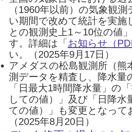
（1960年以前）の気象観
い期間で改めて統計を実施
との観測史上1～10位の値
す。詳細は「
お知らせ（PDF
い。（2025年9月17日）
アメダスの松島観測所（熊本
測データを精査し、降水量
「日最大1時間降水量」の「
しての値）」及び「日降水
ての値）」も変更となって
（2025年8月20日）