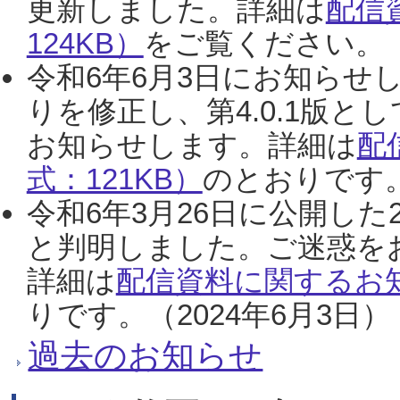
更新しました。詳細は
配信
124KB）
をご覧ください。（2
令和6年6月3日にお知らせし
りを修正し、第4.0.1版
お知らせします。詳細は
配
式：121KB）
のとおりです。
令和6年3月26日に公開した
と判明しました。ご迷惑を
詳細は
配信資料に関するお知
りです。（2024年6月3日）
過去のお知らせ