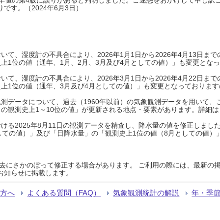
です。（2024年6月3日）
て、湿度計の不具合により、2026年1月1日から2026年4月13日
上1位の値（通年、1月、2月、3月及び4月としての値）」も変更とな
て、湿度計の不具合により、2026年3月1日から2026年4月22日
上1位の値（通年、3月及び4月としての値）」も変更となっておりますので
測データについて、過去（1960年以前）の気象観測データを用いて、
の観測史上1～10位の値」が更新される地点・要素があります。詳細は
ける2025年8月11日の観測データを精査し、降水量の値を修正しまし
しての値）」及び「日降水量」の「観測史上1位の値（8月としての値）
過去にさかのぼって修正する場合があります。 ご利用の際には、最新の掲
お知らせに掲載します。
る方へ
よくある質問（FAQ）
気象観測統計の解説
年・季