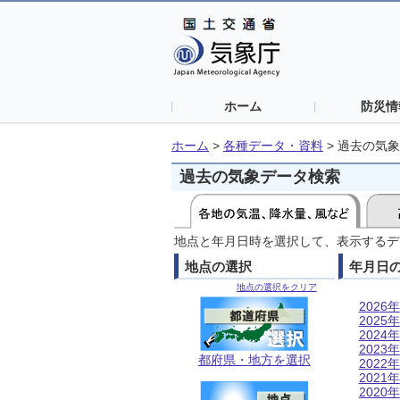
ホーム
防災情
ホーム
>
各種データ・資料
>
過去の気象
過去の気象データ検索
地点と年月日時を選択して、表示するデ
地点の選択
年月日
地点の選択をクリア
2026年
2025年
2024年
2023年
都府県・地方を選択
2022年
2021年
2020年