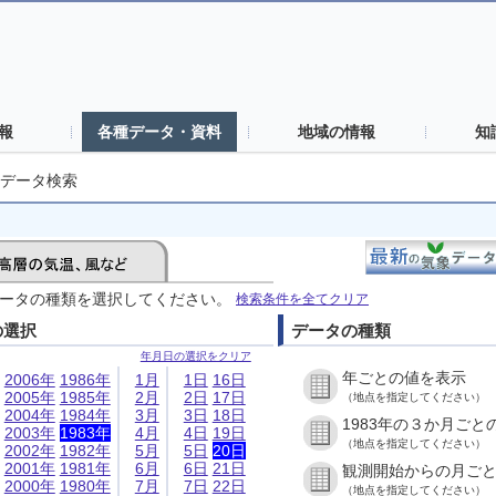
報
各種データ・資料
地域の情報
知
データ検索
ータの種類を選択してください。
検索条件を全てクリア
の選択
データの種類
年月日の選択をクリア
年ごとの値を表示
2006年
1986年
1月
1日
16日
2005年
1985年
2月
2日
17日
（地点を指定してください）
2004年
1984年
3月
3日
18日
1983年の３か月ごと
2003年
1983年
4月
4日
19日
（地点を指定してください）
2002年
1982年
5月
5日
20日
2001年
1981年
6月
6日
21日
観測開始からの月ご
2000年
1980年
7月
7日
22日
（地点を指定してください）