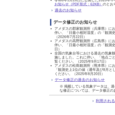
お知らせ（PDF形式：62KB）
のとおり
過去のお知らせ
データ修正のお知らせ
アメダスの郡家観測所（兵庫県）におい
伴い、「日最小相対湿度」の「観測史
（2026年7月22日）
アメダスの高野観測所（広島県）におい
伴い、「日最小相対湿度」の「観測史
日）
全国の気象台等における過去の気象観
施しました。これに伴い、「地点ごと
覧ください。（2025年9月17日）
アメダスの松島観測所（熊本県）にお
「観測史上1位の値（通年及び8月と
ください。（2025年8月20日）
データ修正の過去のお知らせ
※ 掲載している気象データは、
な修正については、データ修正の
利用され