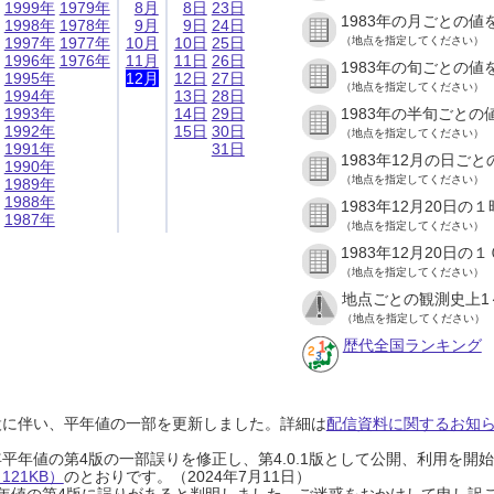
1999年
1979年
8月
8日
23日
1983年の月ごとの値
1998年
1978年
9月
9日
24日
1997年
1977年
10月
10日
25日
（地点を指定してください）
1996年
1976年
11月
11日
26日
1983年の旬ごとの値
1995年
12月
12日
27日
（地点を指定してください）
1994年
13日
28日
1993年
14日
29日
1983年の半旬ごとの
1992年
15日
30日
（地点を指定してください）
1991年
31日
1983年12月の日ご
1990年
（地点を指定してください）
1989年
1988年
1983年12月20日
1987年
（地点を指定してください）
1983年12月20日
（地点を指定してください）
地点ごとの観測史上1
（地点を指定してください）
歴代全国ランキング
設に伴い、平年値の一部を更新しました。詳細は
配信資料に関するお知らせ
0年平年値の第4版の一部誤りを修正し、第4.0.1版として公開、利用を
21KB）
のとおりです。（2024年7月11日）
0年平年値の第4版に誤りがあると判明しました。ご迷惑をおかけして申し訳