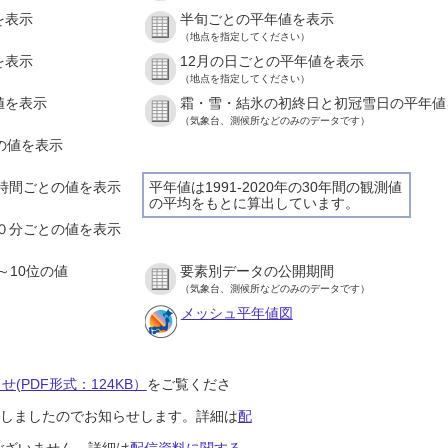
を表示
半旬ごとの平年値を表示
（地点を指定してください）
を表示
12月の日ごとの平年値を表示
（地点を指定してください）
値を表示
霜・雪・結氷の初終日と初冠雪日の平年値
（気象台、測候所などのみのデータです）
との値を表示
の１時間ごとの値を表示
平年値は1991-2020年の30年間の観測値
の平均をもとに算出しています。
の１０分ごとの値を表示
～10位の値
要素別データの公開期間
（気象台、測候所などのみのデータです）
メッシュ平年値図
(PDF形式：124KB）
をご覧くださ
開始しましたのでお知らせします。詳細は
配
ございません。詳細は
配信資料に関する