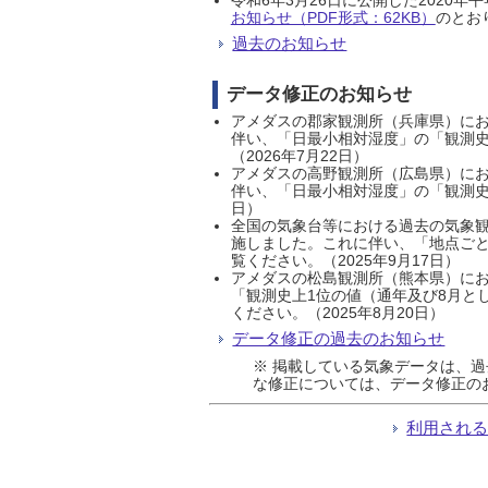
お知らせ（PDF形式：62KB）
のとおり
過去のお知らせ
データ修正のお知らせ
アメダスの郡家観測所（兵庫県）におい
伴い、「日最小相対湿度」の「観測史
（2026年7月22日）
アメダスの高野観測所（広島県）におい
伴い、「日最小相対湿度」の「観測史
日）
全国の気象台等における過去の気象観
施しました。これに伴い、「地点ごと
覧ください。（2025年9月17日）
アメダスの松島観測所（熊本県）にお
「観測史上1位の値（通年及び8月と
ください。（2025年8月20日）
データ修正の過去のお知らせ
※ 掲載している気象データは、
な修正については、データ修正の
利用され