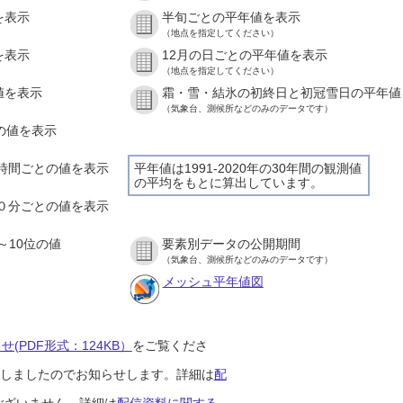
を表示
半旬ごとの平年値を表示
（地点を指定してください）
を表示
12月の日ごとの平年値を表示
（地点を指定してください）
値を表示
霜・雪・結氷の初終日と初冠雪日の平年値
（気象台、測候所などのみのデータです）
との値を表示
の１時間ごとの値を表示
平年値は1991-2020年の30年間の観測値
の平均をもとに算出しています。
の１０分ごとの値を表示
～10位の値
要素別データの公開期間
（気象台、測候所などのみのデータです）
メッシュ平年値図
(PDF形式：124KB）
をご覧くださ
開始しましたのでお知らせします。詳細は
配
ございません。詳細は
配信資料に関する