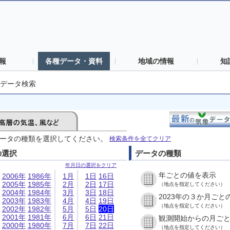
報
各種データ・資料
地域の情報
知
データ検索
ータの種類を選択してください。
検索条件を全てクリア
の選択
データの種類
年月日の選択をクリア
年ごとの値を表示
2006年
1986年
1月
1日
16日
2005年
1985年
2月
2日
17日
（地点を指定してください）
2004年
1984年
3月
3日
18日
2023年の３か月ごと
2003年
1983年
4月
4日
19日
（地点を指定してください）
2002年
1982年
5月
5日
20日
2001年
1981年
6月
6日
21日
観測開始からの月ご
2000年
1980年
7月
7日
22日
（地点を指定してください）