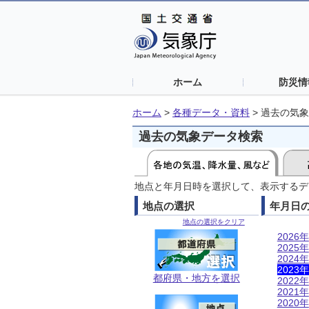
ホーム
防災情
ホーム
>
各種データ・資料
>
過去の気象
過去の気象データ検索
地点と年月日時を選択して、表示するデ
地点の選択
年月日
地点の選択をクリア
2026年
2025年
2024年
2023年
都府県・地方を選択
2022年
2021年
2020年