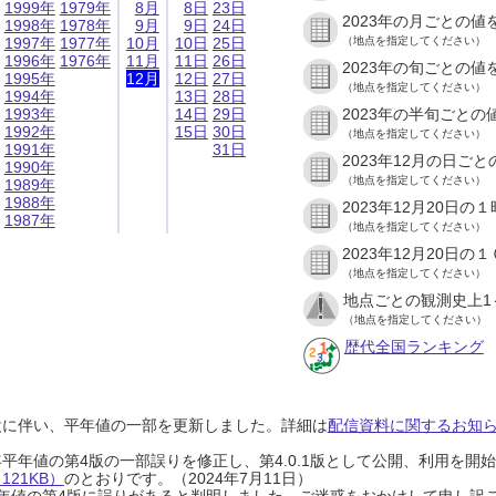
1999年
1979年
8月
8日
23日
2023年の月ごとの値
1998年
1978年
9月
9日
24日
1997年
1977年
10月
10日
25日
（地点を指定してください）
1996年
1976年
11月
11日
26日
2023年の旬ごとの値
1995年
12月
12日
27日
（地点を指定してください）
1994年
13日
28日
1993年
14日
29日
2023年の半旬ごとの
1992年
15日
30日
（地点を指定してください）
1991年
31日
2023年12月の日ご
1990年
（地点を指定してください）
1989年
1988年
2023年12月20日
1987年
（地点を指定してください）
2023年12月20日
（地点を指定してください）
地点ごとの観測史上1
（地点を指定してください）
歴代全国ランキング
設に伴い、平年値の一部を更新しました。詳細は
配信資料に関するお知らせ
0年平年値の第4版の一部誤りを修正し、第4.0.1版として公開、利用を
21KB）
のとおりです。（2024年7月11日）
0年平年値の第4版に誤りがあると判明しました。ご迷惑をおかけして申し訳