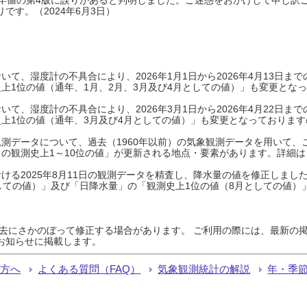
です。（2024年6月3日）
て、湿度計の不具合により、2026年1月1日から2026年4月13日
上1位の値（通年、1月、2月、3月及び4月としての値）」も変更とな
て、湿度計の不具合により、2026年3月1日から2026年4月22日
上1位の値（通年、3月及び4月としての値）」も変更となっておりますので
測データについて、過去（1960年以前）の気象観測データを用いて、
の観測史上1～10位の値」が更新される地点・要素があります。詳細は
ける2025年8月11日の観測データを精査し、降水量の値を修正しまし
しての値）」及び「日降水量」の「観測史上1位の値（8月としての値）
過去にさかのぼって修正する場合があります。 ご利用の際には、最新の掲
お知らせに掲載します。
る方へ
よくある質問（FAQ）
気象観測統計の解説
年・季