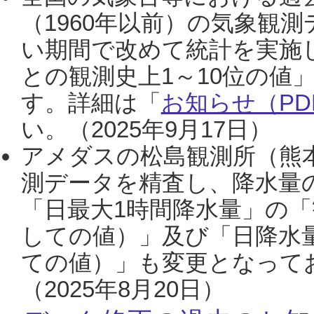
（1960年以前）の気象観
い期間で改めて統計を実施
との観測史上1～10位の値
す。詳細は「
お知らせ（PDF
い。（2025年9月17日）
アメダスの松島観測所（熊本
測データを精査し、降水量
「日最大1時間降水量」の「
しての値）」及び「日降水
ての値）」も変更となって
（2025年8月20日）