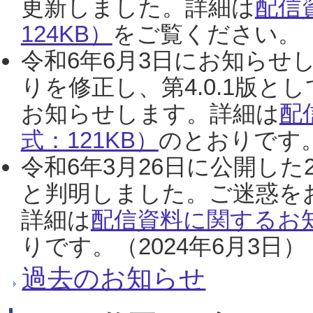
更新しました。詳細は
配信
124KB）
をご覧ください。（2
令和6年6月3日にお知らせし
りを修正し、第4.0.1版
お知らせします。詳細は
配
式：121KB）
のとおりです。
令和6年3月26日に公開した
と判明しました。ご迷惑を
詳細は
配信資料に関するお知
りです。（2024年6月3日）
過去のお知らせ