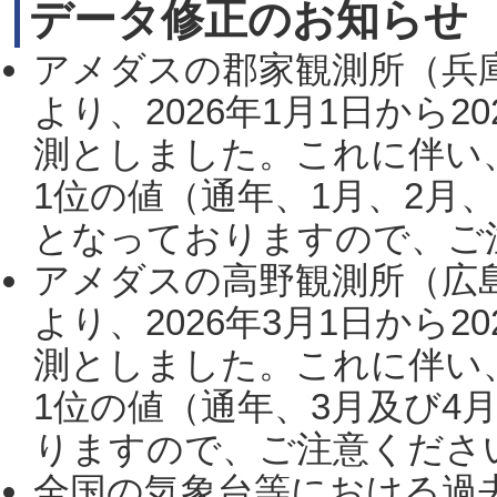
データ修正のお知らせ
アメダスの郡家観測所（兵
より、2026年1月1日から2
測としました。これに伴い
1位の値（通年、1月、2月
となっておりますので、ご注
アメダスの高野観測所（広
より、2026年3月1日から2
測としました。これに伴い
1位の値（通年、3月及び4
りますので、ご注意ください。
全国の気象台等における過