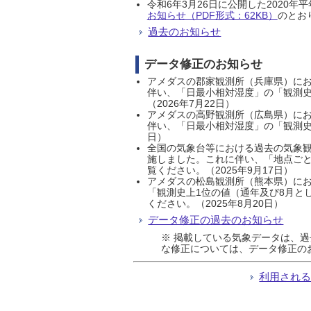
令和6年3月26日に公開した202
お知らせ（PDF形式：62KB）
のとおり
過去のお知らせ
データ修正のお知らせ
アメダスの郡家観測所（兵庫県）におい
伴い、「日最小相対湿度」の「観測史
（2026年7月22日）
アメダスの高野観測所（広島県）におい
伴い、「日最小相対湿度」の「観測史
日）
全国の気象台等における過去の気象観
施しました。これに伴い、「地点ごと
覧ください。（2025年9月17日）
アメダスの松島観測所（熊本県）にお
「観測史上1位の値（通年及び8月と
ください。（2025年8月20日）
データ修正の過去のお知らせ
※ 掲載している気象データは、
な修正については、データ修正の
利用され