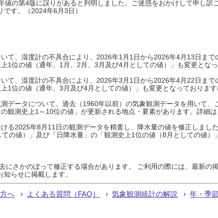
0年平年値の第4版に誤りがあると判明しました。ご迷惑をおかけして申し訳
です。（2024年6月3日）
て、湿度計の不具合により、2026年1月1日から2026年4月13日
上1位の値（通年、1月、2月、3月及び4月としての値）」も変更とな
て、湿度計の不具合により、2026年3月1日から2026年4月22日
上1位の値（通年、3月及び4月としての値）」も変更となっておりますので
測データについて、過去（1960年以前）の気象観測データを用いて、
の観測史上1～10位の値」が更新される地点・要素があります。詳細は
ける2025年8月11日の観測データを精査し、降水量の値を修正しまし
しての値）」及び「日降水量」の「観測史上1位の値（8月としての値）
過去にさかのぼって修正する場合があります。 ご利用の際には、最新の掲
お知らせに掲載します。
る方へ
よくある質問（FAQ）
気象観測統計の解説
年・季