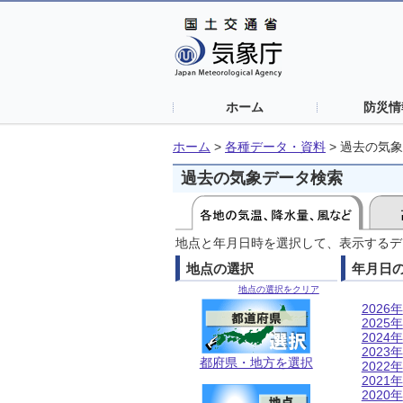
ホーム
防災情
ホーム
>
各種データ・資料
>
過去の気象
過去の気象データ検索
地点と年月日時を選択して、表示するデ
地点の選択
年月日
地点の選択をクリア
2026年
2025年
2024年
2023年
都府県・地方を選択
2022年
2021年
2020年