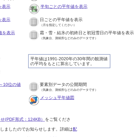
を表示
半旬ごとの平年値を表示
を表示
日ごとの平年値を表示
（月を指定してください）
値を表示
霜・雪・結氷の初終日と初冠雪日の平年値を表示
（気象台、測候所などのみのデータです）
示
平年値は1991-2020年の30年間の観測値
の平均をもとに算出しています。
示
～10位の値
要素別データの公開期間
（気象台、測候所などのみのデータです）
メッシュ平年値図
(PDF形式：124KB）
をご覧くださ
開始しましたのでお知らせします。詳細は
配