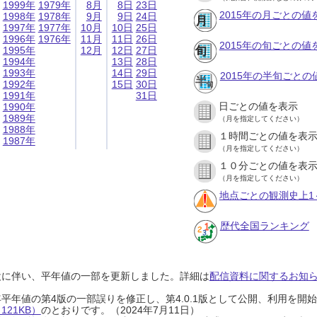
1999年
1979年
8月
8日
23日
2015年の月ごとの値
1998年
1978年
9月
9日
24日
1997年
1977年
10月
10日
25日
1996年
1976年
11月
11日
26日
2015年の旬ごとの値
1995年
12月
12日
27日
1994年
13日
28日
1993年
14日
29日
2015年の半旬ごとの
1992年
15日
30日
1991年
31日
日ごとの値を表示
1990年
1989年
（月を指定してください）
1988年
１時間ごとの値を表
1987年
（月を指定してください）
１０分ごとの値を表
（月を指定してください）
地点ごとの観測史上1
歴代全国ランキング
設に伴い、平年値の一部を更新しました。詳細は
配信資料に関するお知らせ
0年平年値の第4版の一部誤りを修正し、第4.0.1版として公開、利用を
21KB）
のとおりです。（2024年7月11日）