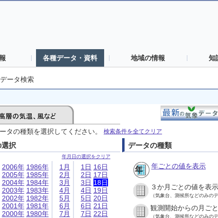
報
各種データ・資料
地域の情報
知
データ検索
ータの種類を選択してください。
検索条件を全てクリア
の選択
データの種類
年月日の選択をクリア
年ごとの値を表示
2006年
1986年
1月
1日
16日
2005年
1985年
2月
2日
17日
2004年
1984年
3月
3日
18日
３か月ごとの値を表
2003年
1983年
4月
4日
19日
（気象台、測候所などのみの
2002年
1982年
5月
5日
20日
2001年
1981年
6月
6日
21日
観測開始からの月ご
2000年
1980年
7月
7日
22日
（気象台、測候所などのみの