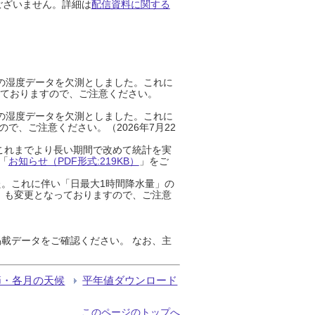
ございません。詳細は
配信資料に関する
までの湿度データを欠測としました。これに
っておりますので、ご注意ください。
までの湿度データを欠測としました。これに
、ご注意ください。（2026年7月22
これまでより長い期間で改めて統計を実
「
お知らせ（PDF形式:219KB）
」をご
た。これに伴い「日最大1時間降水量」の
」も変更となっておりますので、ご注意
載データをご確認ください。 なお、主
節・各月の天候
平年値ダウンロード
このページのトップへ