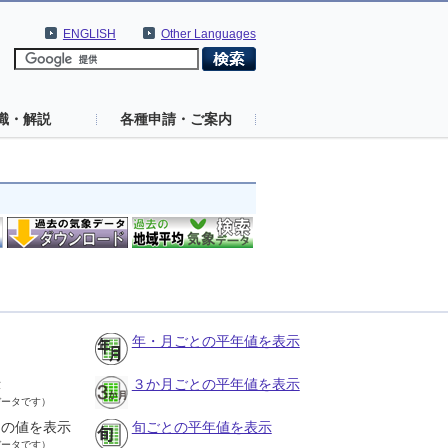
ENGLISH
Other Languages
識・解説
各種申請・ご案内
年・月ごとの平年値を表示
示
３か月ごとの平年値を表示
データです）
との値を表示
旬ごとの平年値を表示
データです）