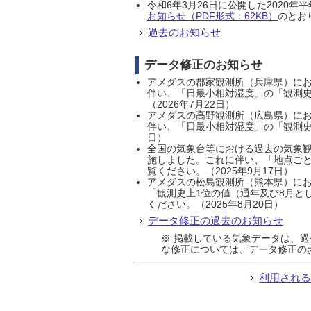
令和6年3月26日に公開した202
お知らせ（PDF形式：62KB）
のとおり
過去のお知らせ
データ修正のお知らせ
アメダスの郡家観測所（兵庫県）におい
伴い、「日最小相対湿度」の「観測史
（2026年7月22日）
アメダスの高野観測所（広島県）におい
伴い、「日最小相対湿度」の「観測史
日）
全国の気象台等における過去の気象観
施しました。これに伴い、「地点ごと
覧ください。（2025年9月17日）
アメダスの松島観測所（熊本県）にお
「観測史上1位の値（通年及び8月と
ください。（2025年8月20日）
データ修正の過去のお知らせ
※ 掲載している気象データは、
な修正については、データ修正の
利用され