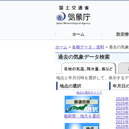
ホーム
防災情
ホーム
>
各種データ・資料
>
過去の気象
過去の気象データ検索
地点と年月日時を選択して、表示するデ
地点の選択
年月日
地点の選択をクリア
2026年
2025年
2024年
2023年
都府県・地方を選択
2022年
2021年
2020年