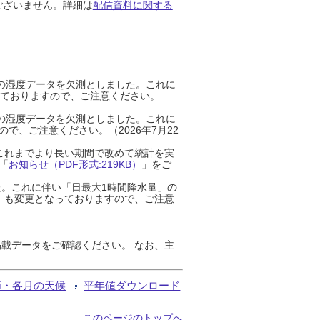
ございません。詳細は
配信資料に関する
までの湿度データを欠測としました。これに
っておりますので、ご注意ください。
までの湿度データを欠測としました。これに
、ご注意ください。（2026年7月22
これまでより長い期間で改めて統計を実
「
お知らせ（PDF形式:219KB）
」をご
た。これに伴い「日最大1時間降水量」の
」も変更となっておりますので、ご注意
載データをご確認ください。 なお、主
節・各月の天候
平年値ダウンロード
このページのトップへ