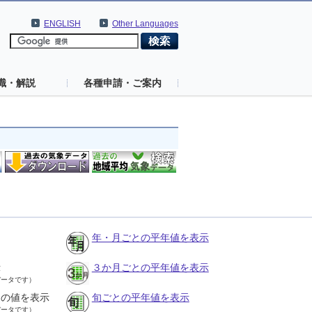
ENGLISH
Other Languages
識・解説
各種申請・ご案内
年・月ごとの平年値を表示
示
３か月ごとの平年値を表示
データです）
との値を表示
旬ごとの平年値を表示
データです）