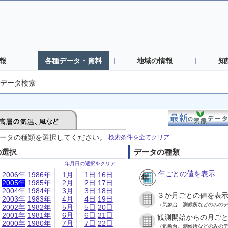
報
各種データ・資料
地域の情報
知
データ検索
ータの種類を選択してください。
検索条件を全てクリア
の選択
データの種類
年月日の選択をクリア
年ごとの値を表示
2006年
1986年
1月
1日
16日
2005年
1985年
2月
2日
17日
2004年
1984年
3月
3日
18日
３か月ごとの値を表
2003年
1983年
4月
4日
19日
（気象台、測候所などのみの
2002年
1982年
5月
5日
20日
2001年
1981年
6月
6日
21日
観測開始からの月ご
2000年
1980年
7月
7日
22日
（気象台、測候所などのみの