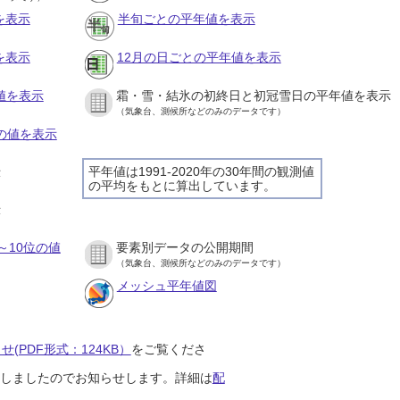
を表示
半旬ごとの平年値を表示
を表示
12月の日ごとの平年値を表示
値を表示
霜・雪・結氷の初終日と初冠雪日の平年値を表示
（気象台、測候所などのみのデータです）
との値を表示
平年値は1991-2020年の30年間の観測値
示
の平均をもとに算出しています。
示
～10位の値
要素別データの公開期間
（気象台、測候所などのみのデータです）
メッシュ平年値図
(PDF形式：124KB）
をご覧くださ
開始しましたのでお知らせします。詳細は
配