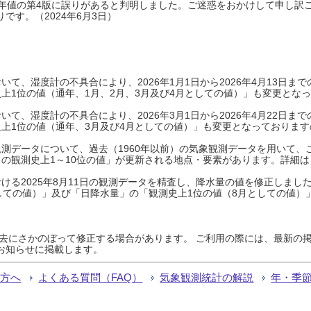
0年平年値の第4版に誤りがあると判明しました。ご迷惑をおかけして申し訳
です。（2024年6月3日）
て、湿度計の不具合により、2026年1月1日から2026年4月13日
上1位の値（通年、1月、2月、3月及び4月としての値）」も変更とな
て、湿度計の不具合により、2026年3月1日から2026年4月22日
上1位の値（通年、3月及び4月としての値）」も変更となっておりますので
測データについて、過去（1960年以前）の気象観測データを用いて、
の観測史上1～10位の値」が更新される地点・要素があります。詳細は
ける2025年8月11日の観測データを精査し、降水量の値を修正しまし
しての値）」及び「日降水量」の「観測史上1位の値（8月としての値）
過去にさかのぼって修正する場合があります。 ご利用の際には、最新の掲
お知らせに掲載します。
る方へ
よくある質問（FAQ）
気象観測統計の解説
年・季