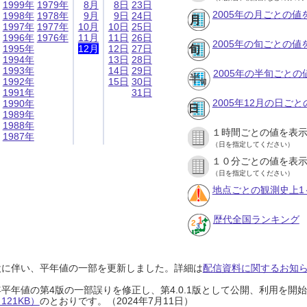
1999年
1979年
8月
8日
23日
2005年の月ごとの値
1998年
1978年
9月
9日
24日
1997年
1977年
10月
10日
25日
1996年
1976年
11月
11日
26日
2005年の旬ごとの値
1995年
12月
12日
27日
1994年
13日
28日
1993年
14日
29日
2005年の半旬ごとの
1992年
15日
30日
1991年
31日
2005年12月の日ご
1990年
1989年
1988年
１時間ごとの値を表
1987年
（日を指定してください）
１０分ごとの値を表
（日を指定してください）
地点ごとの観測史上1
歴代全国ランキング
設に伴い、平年値の一部を更新しました。詳細は
配信資料に関するお知らせ
0年平年値の第4版の一部誤りを修正し、第4.0.1版として公開、利用を
21KB）
のとおりです。（2024年7月11日）