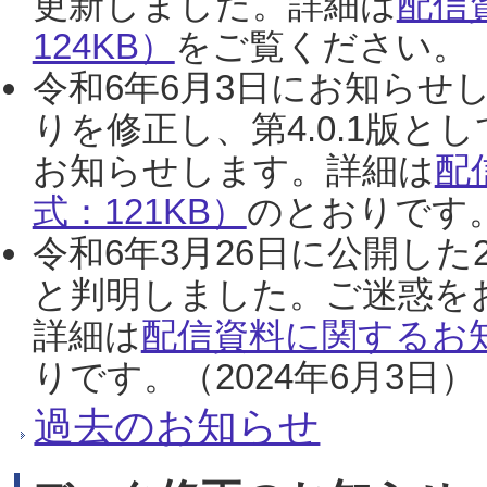
更新しました。詳細は
配信
124KB）
をご覧ください。（2
令和6年6月3日にお知らせし
りを修正し、第4.0.1版
お知らせします。詳細は
配
式：121KB）
のとおりです。
令和6年3月26日に公開した
と判明しました。ご迷惑を
詳細は
配信資料に関するお知
りです。（2024年6月3日）
過去のお知らせ