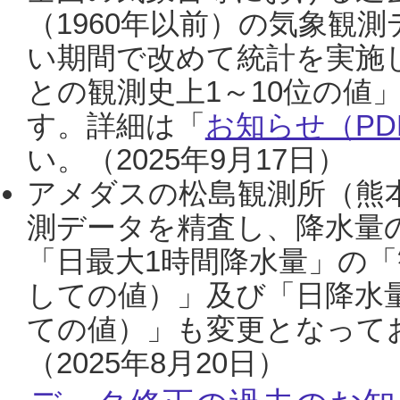
（1960年以前）の気象観
い期間で改めて統計を実施
との観測史上1～10位の値
す。詳細は「
お知らせ（PDF
い。（2025年9月17日）
アメダスの松島観測所（熊本
測データを精査し、降水量
「日最大1時間降水量」の「
しての値）」及び「日降水
ての値）」も変更となって
（2025年8月20日）