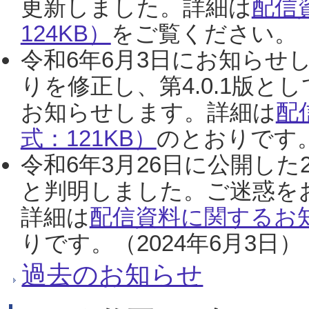
更新しました。詳細は
配信
124KB）
をご覧ください。（2
令和6年6月3日にお知らせし
りを修正し、第4.0.1版
お知らせします。詳細は
配
式：121KB）
のとおりです。
令和6年3月26日に公開した
と判明しました。ご迷惑を
詳細は
配信資料に関するお知
りです。（2024年6月3日）
過去のお知らせ