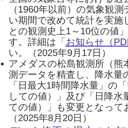
（1960年以前）の気象観
い期間で改めて統計を実施
との観測史上1～10位の値
す。詳細は「
お知らせ（PDF
い。（2025年9月17日）
アメダスの松島観測所（熊本
測データを精査し、降水量
「日最大1時間降水量」の「
しての値）」及び「日降水
ての値）」も変更となって
（2025年8月20日）