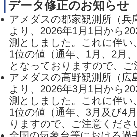
データ修正のお知らせ
アメダスの郡家観測所（兵
より、2026年1月1日から2
測としました。これに伴い
1位の値（通年、1月、2月
となっておりますので、ご注
アメダスの高野観測所（広
より、2026年3月1日から2
測としました。これに伴い
1位の値（通年、3月及び4
りますので、ご注意ください。
全国の気象台等における過