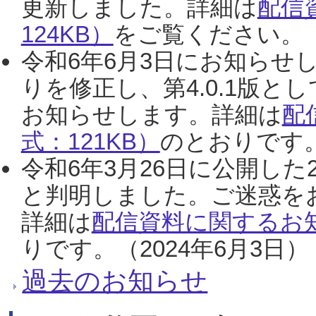
更新しました。詳細は
配信
124KB）
をご覧ください。（2
令和6年6月3日にお知らせし
りを修正し、第4.0.1版
お知らせします。詳細は
配
式：121KB）
のとおりです。
令和6年3月26日に公開した
と判明しました。ご迷惑を
詳細は
配信資料に関するお知
りです。（2024年6月3日）
過去のお知らせ