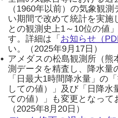
（1960年以前）の気象観
い期間で改めて統計を実施
との観測史上1～10位の値
す。詳細は「
お知らせ（PDF
い。（2025年9月17日）
アメダスの松島観測所（熊本
測データを精査し、降水量
「日最大1時間降水量」の「
しての値）」及び「日降水
ての値）」も変更となって
（2025年8月20日）