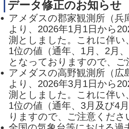
データ修正のお知らせ
アメダスの郡家観測所（兵
より、2026年1月1日から2
測としました。これに伴い
1位の値（通年、1月、2月
となっておりますので、ご注
アメダスの高野観測所（広
より、2026年3月1日から2
測としました。これに伴い
1位の値（通年、3月及び4
りますので、ご注意ください。
全国の気象台等における過