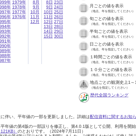
999年
1979年
8月
8日
23日
月ごとの値を表示
998年
1978年
9月
9日
24日
997年
1977年
10月
10日
25日
（地点、年を指定してください）
996年
1976年
11月
11日
26日
旬ごとの値を表示
995年
12月
12日
27日
（地点、年を指定してください）
994年
13日
28日
993年
14日
29日
半旬ごとの値を表示
992年
15日
30日
（地点、年を指定してください）
991年
日ごとの値を表示
990年
（地点、年を指定してください）
989年
988年
１時間ごとの値を表示
987年
（地点、年を指定してください）
１０分ごとの値を表示
（地点、年を指定してください）
地点ごとの観測史上1～
（地点を指定してください）
歴代全国ランキング
設に伴い、平年値の一部を更新しました。詳細は
配信資料に関するお知らせ
0年平年値の第4版の一部誤りを修正し、第4.0.1版として公開、利用を
21KB）
のとおりです。（2024年7月11日）
0年平年値の第4版に誤りがあると判明しました。ご迷惑をおかけして申し訳