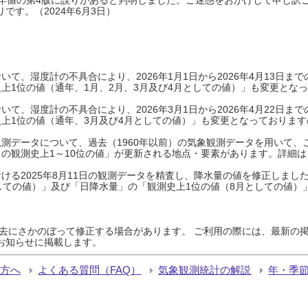
です。（2024年6月3日）
て、湿度計の不具合により、2026年1月1日から2026年4月13日
上1位の値（通年、1月、2月、3月及び4月としての値）」も変更とな
て、湿度計の不具合により、2026年3月1日から2026年4月22日
上1位の値（通年、3月及び4月としての値）」も変更となっておりますので
測データについて、過去（1960年以前）の気象観測データを用いて、
の観測史上1～10位の値」が更新される地点・要素があります。詳細は
ける2025年8月11日の観測データを精査し、降水量の値を修正しまし
しての値）」及び「日降水量」の「観測史上1位の値（8月としての値）
過去にさかのぼって修正する場合があります。 ご利用の際には、最新の掲
お知らせに掲載します。
る方へ
よくある質問（FAQ）
気象観測統計の解説
年・季