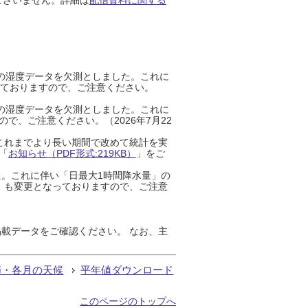
までの湿度データを欠測としました。これに
っておりますので、ご注意ください。
までの湿度データを欠測としました。これに
、ご注意ください。（2026年7月22
これまでより長い期間で改めて統計を実
「
お知らせ（PDF形式:219KB）
」をご
た。これに伴い「日最大1時間降水量」の
」も変更となっておりますので、ご注意
載データをご確認ください。 なお、主
節・各月の天候
平年値ダウンロード
このページのトップへ