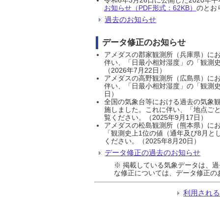
お知らせ（PDF形式：62KB）
のとおり
過去のお知らせ
データ修正のお知らせ
アメダスの郡家観測所（兵庫県）におい
伴い、「日最小相対湿度」の「観測史
（2026年7月22日）
アメダスの高野観測所（広島県）におい
伴い、「日最小相対湿度」の「観測史
日）
全国の気象台等における過去の気象観
施しました。これに伴い、「地点ごと
覧ください。（2025年9月17日）
アメダスの松島観測所（熊本県）にお
「観測史上1位の値（通年及び8月と
ください。（2025年8月20日）
データ修正の過去のお知らせ
※ 掲載している気象データは、
な修正については、データ修正の
利用され