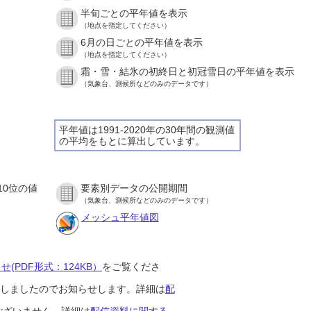
半旬ごとの平年値を表示
（地点を指定してください）
6月の日ごとの平年値を表示
（地点を指定してください）
霜・雪・結氷の初終日と初冠雪日の平年値を表示
（気象台、測候所などのみのデータです）
平年値は1991-2020年の30年間の観測値
の平均をもとに算出しています。
10位の値
要素別データの公開期間
（気象台、測候所などのみのデータです）
メッシュ平年値図
(PDF形式：124KB）
をご覧くださ
開始しましたのでお知らせします。詳細は
配
ございません。詳細は
配信資料に関する