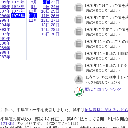
999年
1979年
8月
8日
23日
1976年の月ごとの値を
998年
1978年
9月
9日
24日
997年
1977年
10月
10日
25日
（地点を指定してください）
996年
1976年
11月
11日
26日
1976年の旬ごとの値を
995年
12月
12日
27日
（地点を指定してください）
994年
13日
28日
993年
14日
29日
1976年の半旬ごとの値
992年
15日
30日
（地点を指定してください）
991年
1976年11月の日ごと
990年
（地点を指定してください）
989年
988年
1976年11月8日の１
987年
（地点を指定してください）
1976年11月8日の１
（地点を指定してください）
地点ごとの観測史上1～
（地点を指定してください）
歴代全国ランキング
設に伴い、平年値の一部を更新しました。詳細は
配信資料に関するお知らせ
0年平年値の第4版の一部誤りを修正し、第4.0.1版として公開、利用を
21KB）
のとおりです。（2024年7月11日）
0年平年値の第4版に誤りがあると判明しました。ご迷惑をおかけして申し訳