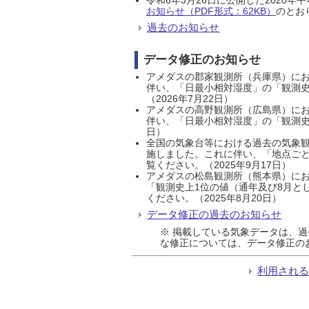
お知らせ（PDF形式：62KB）
のとおり
過去のお知らせ
データ修正のお知らせ
アメダスの郡家観測所（兵庫県）におい
伴い、「日最小相対湿度」の「観測史
（2026年7月22日）
アメダスの高野観測所（広島県）におい
伴い、「日最小相対湿度」の「観測史
日）
全国の気象台等における過去の気象観
施しました。これに伴い、「地点ごと
覧ください。（2025年9月17日）
アメダスの松島観測所（熊本県）にお
「観測史上1位の値（通年及び8月と
ください。（2025年8月20日）
データ修正の過去のお知らせ
※ 掲載している気象データは、
な修正については、データ修正の
利用され