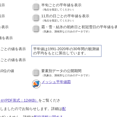
表示
半旬ごとの平年値を表示
（地点を指定してください）
表示
11月の日ごとの平年値を表示
（地点を指定してください）
を表示
霜・雪・結氷の初終日と初冠雪日の平年値を
（気象台、測候所などのみのデータです）
の値を表示
時間ごとの値を表示
平年値は1991-2020年の30年間の観測値
の平均をもとに算出しています。
０分ごとの値を表示
10位の値
要素別データの公開期間
（気象台、測候所などのみのデータです）
メッシュ平年値図
(PDF形式：124KB）
をご覧くださ
開始しましたのでお知らせします。詳細は
配
ございません。詳細は
配信資料に関する