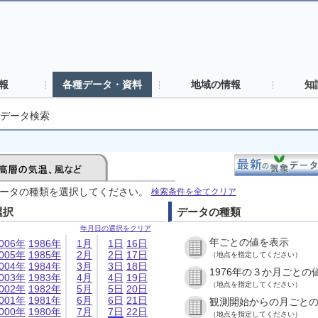
報
各種データ・資料
地域の情報
知
データ検索
ータの種類を選択してください。
検索条件を全てクリア
選択
データの種類
年月日の選択をクリア
年ごとの値を表示
006年
1986年
1月
1日
16日
005年
1985年
2月
2日
17日
（地点を指定してください）
004年
1984年
3月
3日
18日
1976年の３か月ごとの
003年
1983年
4月
4日
19日
（地点を指定してください）
002年
1982年
5月
5日
20日
001年
1981年
6月
6日
21日
観測開始からの月ごと
000年
1980年
7月
7日
22日
（地点を指定してください）