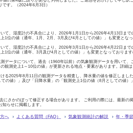
です。（2024年6月3日）
て、湿度計の不具合により、2026年1月1日から2026年4月13日
上1位の値（通年、1月、2月、3月及び4月としての値）」も変更とな
て、湿度計の不具合により、2026年3月1日から2026年4月22日
上1位の値（通年、3月及び4月としての値）」も変更となっておりますので
測データについて、過去（1960年以前）の気象観測データを用いて、
の観測史上1～10位の値」が更新される地点・要素があります。詳細は
ける2025年8月11日の観測データを精査し、降水量の値を修正しまし
しての値）」及び「日降水量」の「観測史上1位の値（8月としての値）
過去にさかのぼって修正する場合があります。 ご利用の際には、最新の掲
お知らせに掲載します。
る方へ
よくある質問（FAQ）
気象観測統計の解説
年・季