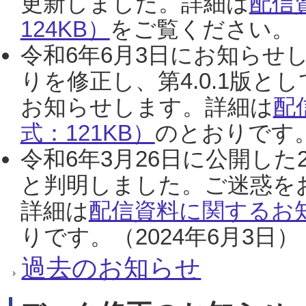
更新しました。詳細は
配信
124KB）
をご覧ください。（2
令和6年6月3日にお知らせし
りを修正し、第4.0.1版
お知らせします。詳細は
配
式：121KB）
のとおりです。
令和6年3月26日に公開した
と判明しました。ご迷惑を
詳細は
配信資料に関するお知
りです。（2024年6月3日）
過去のお知らせ