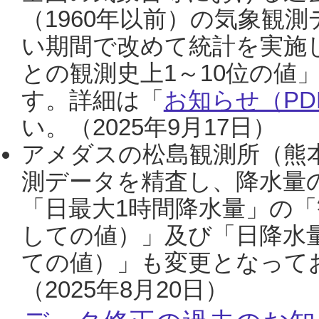
（1960年以前）の気象観
い期間で改めて統計を実施
との観測史上1～10位の値
す。詳細は「
お知らせ（PDF
い。（2025年9月17日）
アメダスの松島観測所（熊本
測データを精査し、降水量
「日最大1時間降水量」の「
しての値）」及び「日降水
ての値）」も変更となって
（2025年8月20日）