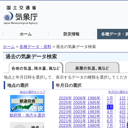
ホーム
防災情報
各種データ・
ホーム
>
各種データ・資料
>
過去の気象データ検索
過去の気象データ検索
地点と年月日時を選択して、表示するデータの種類を選択してくださ
地点の選択
年月日の選択
地点の選択をクリア
年月日の選択
2026年
2006年
1986年
1月
1日
2025年
2005年
1985年
2月
2日
2024年
2004年
1984年
3月
3日
2023年
2003年
1983年
4月
4日
都府県・地方を選択
2022年
2002年
1982年
5月
5日
2021年
2001年
1981年
6月
6日
2020年
2000年
1980年
7月
7日