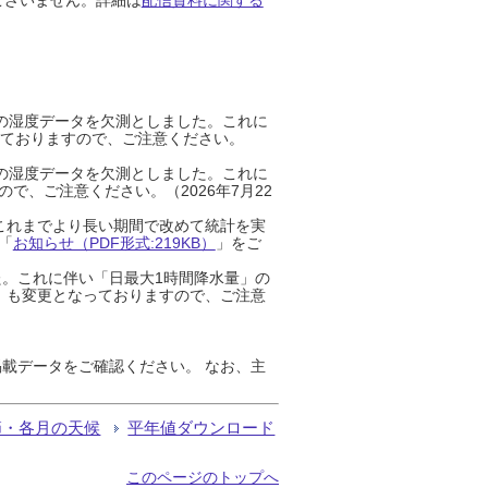
までの湿度データを欠測としました。これに
っておりますので、ご注意ください。
までの湿度データを欠測としました。これに
、ご注意ください。（2026年7月22
これまでより長い期間で改めて統計を実
「
お知らせ（PDF形式:219KB）
」をご
た。これに伴い「日最大1時間降水量」の
」も変更となっておりますので、ご注意
載データをご確認ください。 なお、主
節・各月の天候
平年値ダウンロード
このページのトップへ