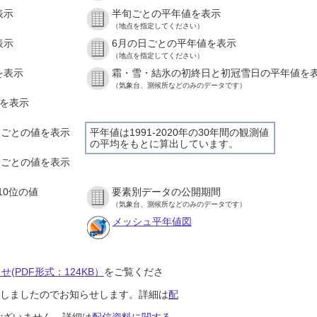
表示
半旬ごとの平年値を表示
（地点を指定してください）
表示
6月の日ごとの平年値を表示
（地点を指定してください）
を表示
霜・雪・結氷の初終日と初冠雪日の平年値を
（気象台、測候所などのみのデータです）
値を表示
時間ごとの値を表示
平年値は1991-2020年の30年間の観測値
の平均をもとに算出しています。
０分ごとの値を表示
10位の値
要素別データの公開期間
（気象台、測候所などのみのデータです）
メッシュ平年値図
(PDF形式：124KB）
をご覧くださ
開始しましたのでお知らせします。詳細は
配
ございません。詳細は
配信資料に関する