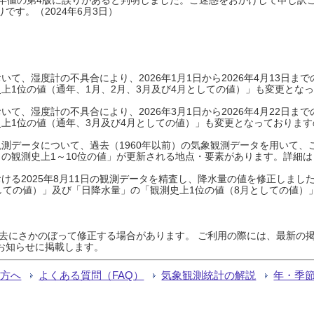
です。（2024年6月3日）
て、湿度計の不具合により、2026年1月1日から2026年4月13日
上1位の値（通年、1月、2月、3月及び4月としての値）」も変更とな
て、湿度計の不具合により、2026年3月1日から2026年4月22日
上1位の値（通年、3月及び4月としての値）」も変更となっておりますので
測データについて、過去（1960年以前）の気象観測データを用いて、
の観測史上1～10位の値」が更新される地点・要素があります。詳細は
ける2025年8月11日の観測データを精査し、降水量の値を修正しまし
しての値）」及び「日降水量」の「観測史上1位の値（8月としての値）
過去にさかのぼって修正する場合があります。 ご利用の際には、最新の掲
お知らせに掲載します。
る方へ
よくある質問（FAQ）
気象観測統計の解説
年・季