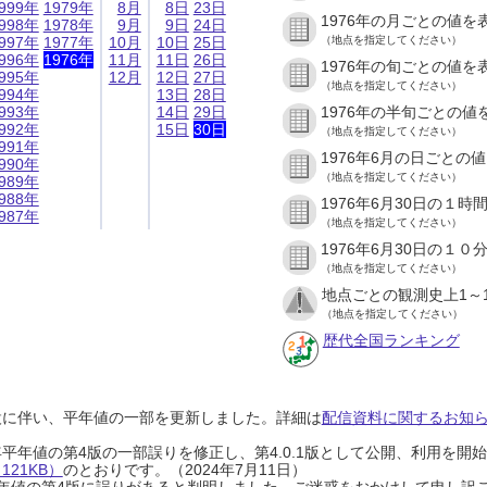
999年
1979年
8月
8日
23日
1976年の月ごとの値を
998年
1978年
9月
9日
24日
997年
1977年
10月
10日
25日
（地点を指定してください）
996年
1976年
11月
11日
26日
1976年の旬ごとの値を
995年
12月
12日
27日
（地点を指定してください）
994年
13日
28日
993年
14日
29日
1976年の半旬ごとの値
992年
15日
30日
（地点を指定してください）
991年
1976年6月の日ごとの
990年
（地点を指定してください）
989年
988年
1976年6月30日の１
987年
（地点を指定してください）
1976年6月30日の１
（地点を指定してください）
地点ごとの観測史上1～
（地点を指定してください）
歴代全国ランキング
設に伴い、平年値の一部を更新しました。詳細は
配信資料に関するお知らせ
0年平年値の第4版の一部誤りを修正し、第4.0.1版として公開、利用を
21KB）
のとおりです。（2024年7月11日）
0年平年値の第4版に誤りがあると判明しました。ご迷惑をおかけして申し訳