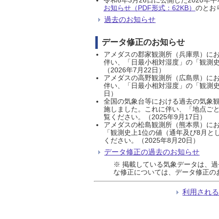
お知らせ（PDF形式：62KB）
のとおり
過去のお知らせ
データ修正のお知らせ
アメダスの郡家観測所（兵庫県）におい
伴い、「日最小相対湿度」の「観測史
（2026年7月22日）
アメダスの高野観測所（広島県）におい
伴い、「日最小相対湿度」の「観測史
日）
全国の気象台等における過去の気象観
施しました。これに伴い、「地点ごと
覧ください。（2025年9月17日）
アメダスの松島観測所（熊本県）にお
「観測史上1位の値（通年及び8月と
ください。（2025年8月20日）
データ修正の過去のお知らせ
※ 掲載している気象データは、
な修正については、データ修正の
利用され