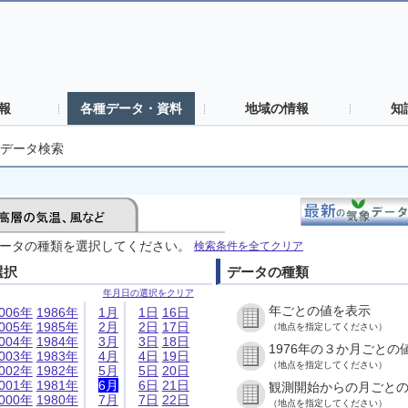
報
各種データ・資料
地域の情報
知
データ検索
ータの種類を選択してください。
検索条件を全てクリア
選択
データの種類
年月日の選択をクリア
年ごとの値を表示
006年
1986年
1月
1日
16日
005年
1985年
2月
2日
17日
（地点を指定してください）
004年
1984年
3月
3日
18日
1976年の３か月ごとの
003年
1983年
4月
4日
19日
（地点を指定してください）
002年
1982年
5月
5日
20日
001年
1981年
6月
6日
21日
観測開始からの月ごと
000年
1980年
7月
7日
22日
（地点を指定してください）